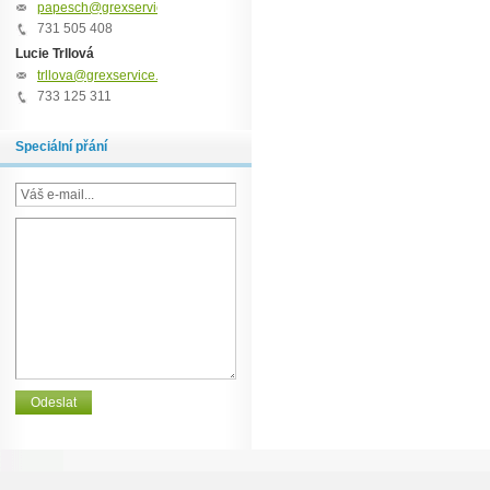
papesch@grexservice.cz
731 505 408
Lucie Trllová
trllova@grexservice.cz
733 125 311
Speciální přání