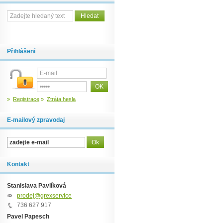
Přihlášení
»
Registrace
»
Ztráta hesla
E-mailový zpravodaj
Kontakt
Stanislava Pavlíková
prodej@grexservice.cz
736 627 917
Pavel Papesch