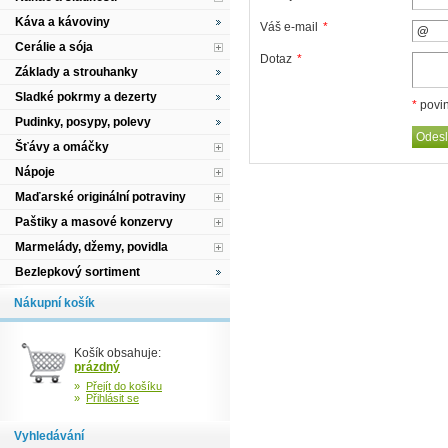
Káva a kávoviny
Váš e-mail
*
Cerálie a sója
Dotaz
*
Základy a strouhanky
Sladké pokrmy a dezerty
*
povin
Pudinky, posypy, polevy
Šťávy a omáčky
Nápoje
Maďarské originální potraviny
Paštiky a masové konzervy
Marmelády, džemy, povidla
Bezlepkový sortiment
Nákupní košík
Košík obsahuje:
prázdný
»
Přejít do košíku
»
Přihlásit se
Vyhledávání