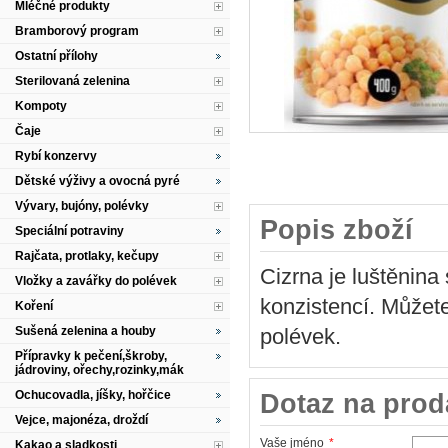
Mléčné produkty
Bramborový program
Ostatní přílohy
Sterilovaná zelenina
Kompoty
Čaje
Rybí konzervy
Dětské výživy a ovocná pyré
Vývary, bujóny, polévky
Popis zboží
Speciální potraviny
Rajčata, protlaky, kečupy
Cizrna je luštěnina
Vložky a zavářky do polévek
konzistencí. Můžete
Koření
Sušená zelenina a houby
polévek.
Přípravky k pečení,škroby,
jádroviny, ořechy,rozinky,mák
Ochucovadla, jíšky, hořčice
Dotaz na prod
Vejce, majonéza, droždí
Vaše jméno
*
Kakao a sladkosti