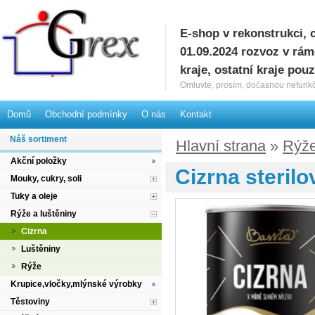
E-shop v rekonstrukci, 
G
01.09.2024 rozvoz v rá
kraje, ostatní kraje pou
Omluvte, prosím, dočasnou nefunkč
Domů
Obchodní podmínky
O nás
Kontakt
Náš sortiment
Hlavní strana
»
Rýže
Akční položky
Cizrna steril
Mouky, cukry, soli
Tuky a oleje
Rýže a luštěniny
Cizrna
Luštěniny
Rýže
Krupice,vločky,mlýnské výrobky
Těstoviny