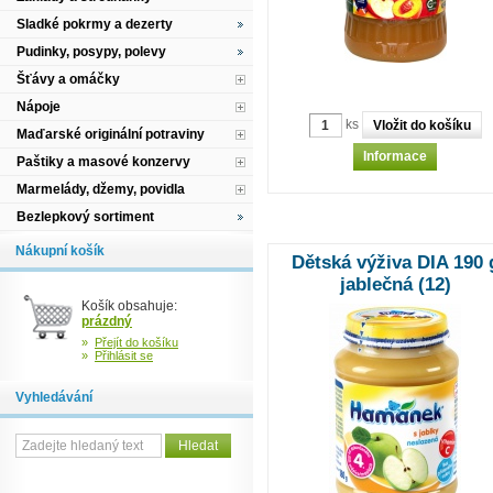
Sladké pokrmy a dezerty
Pudinky, posypy, polevy
Šťávy a omáčky
Nápoje
ks
Maďarské originální potraviny
Informace
Paštiky a masové konzervy
Marmelády, džemy, povidla
Bezlepkový sortiment
Nákupní košík
Dětská výživa DIA 190 
jablečná (12)
Košík obsahuje:
prázdný
»
Přejít do košíku
»
Přihlásit se
Vyhledávání