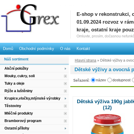
E-shop v rekonstrukci, 
G
01.09.2024 rozvoz v rá
kraje, ostatní kraje pou
Omluvte, prosím, dočasnou nefunkč
Domů
Obchodní podmínky
O nás
Kontakt
Náš sortiment
Hlavní strana
» Dětské výživy a ovo
Akční položky
Dětské výživy a ovocná 
Mouky, cukry, soli
název
dostupnost
Seřazení:
Tuky a oleje
Rýže a luštěniny
Krupice,vločky,mlýnské výrobky
Dětská výživa 190g jabl
Těstoviny
(12)
Mléčné produkty
Bramborový program
Ostatní přílohy