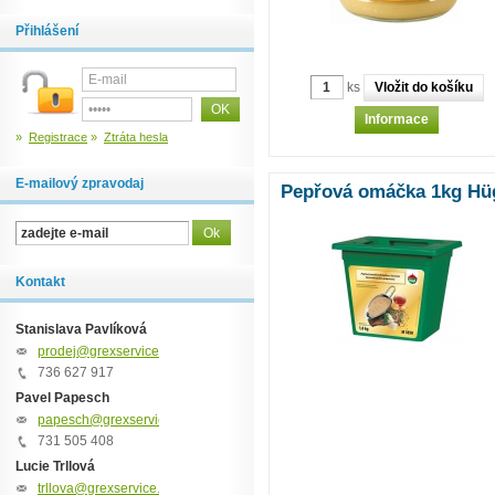
Přihlášení
ks
Informace
»
Registrace
»
Ztráta hesla
E-mailový zpravodaj
Pepřová omáčka 1kg Hüg
Kontakt
Stanislava Pavlíková
prodej@grexservice.cz
736 627 917
Pavel Papesch
papesch@grexservice.cz
731 505 408
Lucie Trllová
trllova@grexservice.cz