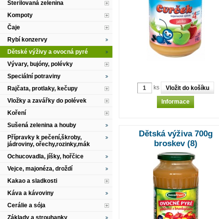
Sterilovaná zelenina
Kompoty
Čaje
Rybí konzervy
Dětské výživy a ovocná pyré
Vývary, bujóny, polévky
Speciální potraviny
ks
Rajčata, protlaky, kečupy
Vložky a zavářky do polévek
Informace
Koření
Sušená zelenina a houby
Dětská výživa 700g
Přípravky k pečení,škroby,
broskev (8)
jádroviny, ořechy,rozinky,mák
Ochucovadla, jíšky, hořčice
Vejce, majonéza, droždí
Kakao a sladkosti
Káva a kávoviny
Cerálie a sója
Základy a strouhanky