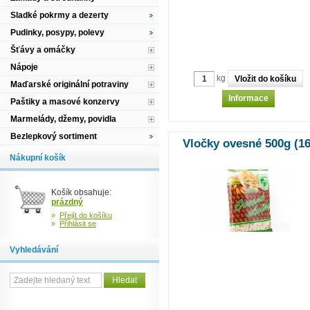
Sladké pokrmy a dezerty
Pudinky, posypy, polevy
Šťávy a omáčky
Nápoje
kg
Maďarské originální potraviny
Informace
Paštiky a masové konzervy
Marmelády, džemy, povidla
Bezlepkový sortiment
Vločky ovesné 500g (16
Nákupní košík
Košík obsahuje:
prázdný
»
Přejít do košíku
»
Přihlásit se
Vyhledávání