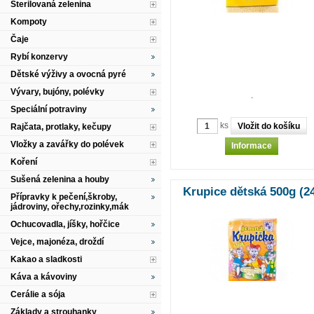
Sterilovaná zelenina
Kompoty
Čaje
Rybí konzervy
Dětské výživy a ovocná pyré
Vývary, bujóny, polévky
.
Speciální potraviny
ks
Rajčata, protlaky, kečupy
Vložky a zavářky do polévek
Informace
Koření
Sušená zelenina a houby
Krupice dětská 500g (2
Přípravky k pečení,škroby,
jádroviny, ořechy,rozinky,mák
Ochucovadla, jíšky, hořčice
Vejce, majonéza, droždí
Kakao a sladkosti
Káva a kávoviny
Cerálie a sója
Základy a strouhanky