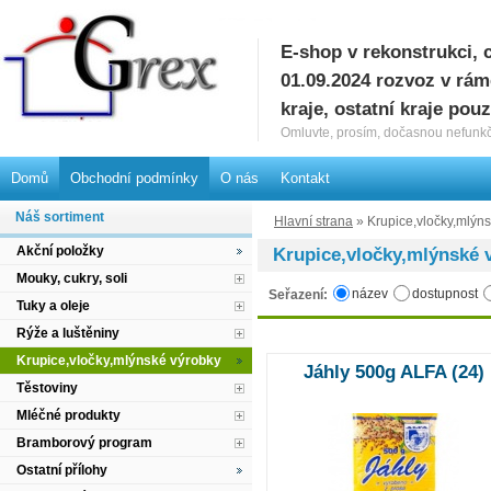
E-shop v rekonstrukci, 
G
01.09.2024 rozvoz v rá
kraje, ostatní kraje pou
Omluvte, prosím, dočasnou nefunkč
Domů
Obchodní podmínky
O nás
Kontakt
Náš sortiment
Hlavní strana
» Krupice,vločky,mlýn
Akční položky
Krupice,vločky,mlýnské 
Mouky, cukry, soli
název
dostupnost
Seřazení:
Tuky a oleje
Rýže a luštěniny
Krupice,vločky,mlýnské výrobky
Jáhly 500g ALFA (24)
Těstoviny
Mléčné produkty
Bramborový program
Ostatní přílohy