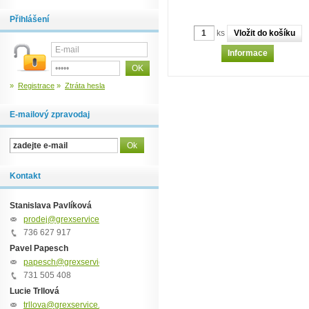
Přihlášení
ks
Informace
»
Registrace
»
Ztráta hesla
E-mailový zpravodaj
Kontakt
Stanislava Pavlíková
prodej@grexservice.cz
736 627 917
Pavel Papesch
papesch@grexservice.cz
731 505 408
Lucie Trllová
trllova@grexservice.cz