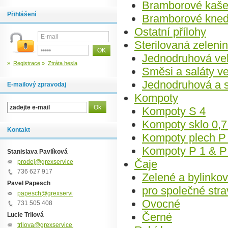
Bramborové kaš
Přihlášení
Bramborové knedl
Ostatní přílohy
Sterilovaná zeleni
Jednodruhová vel
»
Registrace
»
Ztráta hesla
Směsi a saláty ve
Jednodruhová a s
E-mailový zpravodaj
Kompoty
Kompoty S 4
Kompoty sklo 0,7
Kontakt
Kompoty plech P
Kompoty P 1 & P
Stanislava Pavlíková
Čaje
prodej@grexservice.cz
736 627 917
Zelené a bylinko
Pavel Papesch
pro společné str
papesch@grexservice.cz
Ovocné
731 505 408
Černé
Lucie Trllová
trllova@grexservice.cz