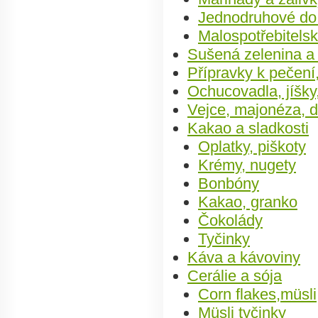
Jednodruhové do
Malospotřebitelsk
Sušená zelenina a
Přípravky k pečení,
Ochucovadla, jíšky
Vejce, majonéza, d
Kakao a sladkosti
Oplatky, piškoty
Krémy, nugety
Bonbóny
Kakao, granko
Čokolády
Tyčinky
Káva a kávoviny
Cerálie a sója
Corn flakes,müsli
Müsli tyčinky