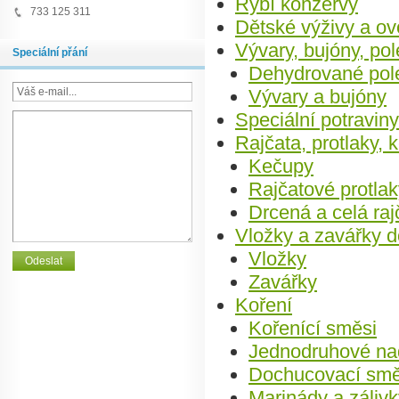
Rybí konzervy
733 125 311
Dětské výživy a ov
Vývary, bujóny, po
Speciální přání
Dehydrované pol
Vývary a bujóny
Speciální potraviny
Rajčata, protlaky, 
Kečupy
Rajčatové protla
Drcená a celá raj
Vložky a zavářky d
Vložky
Zavářky
Koření
Kořenící směsi
Jednodruhové na
Dochucovací smě
Marinády a záliv