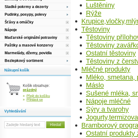
Luštěniny
Sladké pokrmy a dezerty
Rýže
Pudinky, posypy, polevy
Krupice,vločky,mlý
Šťávy a omáčky
Těstoviny
Nápoje
Těstoviny příloho
Maďarské originální potraviny
Těstoviny zavářk
Paštiky a masové konzervy
Ostatní těstoviny
Marmelády, džemy, povidla
Těstoviny z čerst
Bezlepkový sortiment
Mléčné produkty
Nákupní košík
Mléko, smetana, 
Máslo
Košík obsahuje:
prázdný
Sušené mléka, s
»
Přejít do košíku
Nápoje mléčné
»
Přihlásit se
Sýry a tvarohy
Vyhledávání
Jogurty,termizov
Bramborový progr
Ostatní produkty