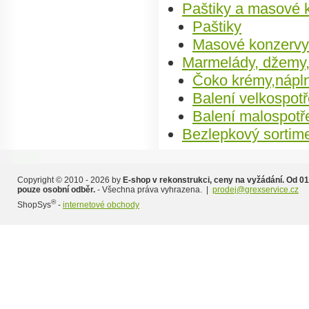
Paštiky a masové 
Paštiky
Masové konzervy
Marmelády, džemy,
Čoko krémy,nápl
Balení velkospotř
Balení malospotř
Bezlepkový sortim
Copyright © 2010 - 2026 by
E-shop v rekonstrukci, ceny na vyžádání. Od 01
pouze osobní odběr.
- Všechna práva vyhrazena. |
prodej@grexservice.cz
®
ShopSys
-
internetové obchody