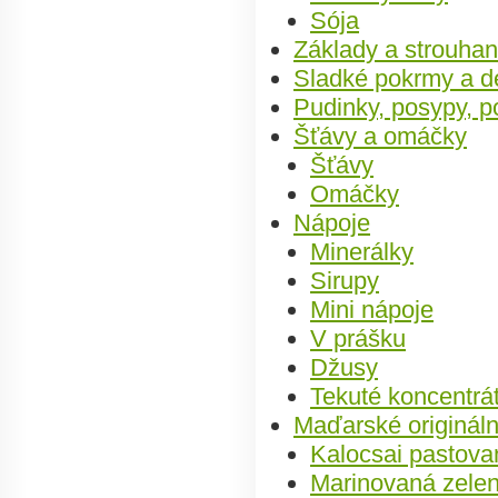
Sója
Základy a strouha
Sladké pokrmy a d
Pudinky, posypy, p
Šťávy a omáčky
Šťávy
Omáčky
Nápoje
Minerálky
Sirupy
Mini nápoje
V prášku
Džusy
Tekuté koncentrá
Maďarské origináln
Kalocsai pastova
Marinovaná zelen