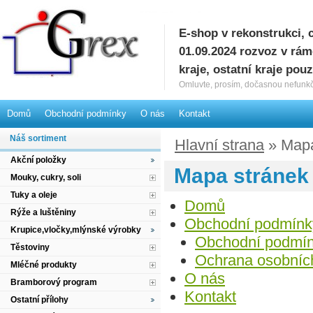
E-shop v rekonstrukci, 
G
01.09.2024 rozvoz v rá
kraje, ostatní kraje pou
Omluvte, prosím, dočasnou nefunkč
Domů
Obchodní podmínky
O nás
Kontakt
Náš sortiment
Hlavní strana
» Mapa
Akční položky
Mapa stránek
Mouky, cukry, soli
Tuky a oleje
Domů
Rýže a luštěniny
Obchodní podmínk
Krupice,vločky,mlýnské výrobky
Obchodní podmí
Těstoviny
Ochrana osobníc
Mléčné produkty
O nás
Bramborový program
Kontakt
Ostatní přílohy