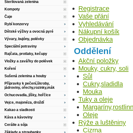
Sterilovaná zelenina
Registrace
Kompoty
Vaše přání
Čaje
Vyhledávání
Rybí konzervy
Nákupní košík
Dětské výživy a ovocná pyré
Objednávka
Vývary, bujóny, polévky
Speciální potraviny
Oddělení
Rajčata, protlaky, kečupy
Akční položky
Vložky a zavářky do polévek
Mouky, cukry, soli
Koření
Sůl
Sušená zelenina a houby
Cukry,sladidla
Přípravky k pečení,škroby,
jádroviny, ořechy,rozinky,mák
Mouka
Ochucovadla, jíšky, hořčice
Tuky a oleje
Vejce, majonéza, droždí
Margaríny,rostlin
Kakao a sladkosti
Oleje
Káva a kávoviny
Rýže a luštěniny
Cerálie a sója
Cizrna
Základy a strouhanky