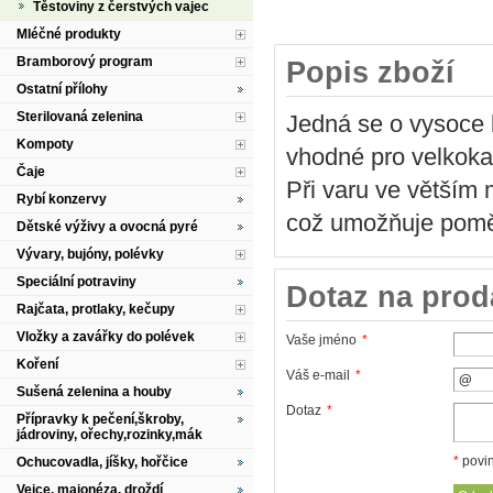
Těstoviny z čerstvých vajec
Mléčné produkty
Bramborový program
Popis zboží
Ostatní přílohy
Sterilovaná zelenina
Jedná se o vysoce k
Kompoty
vhodné pro velkokap
Čaje
Při varu ve větším m
Rybí konzervy
což umožňuje poměr
Dětské výživy a ovocná pyré
Vývary, bujóny, polévky
Speciální potraviny
Dotaz na prod
Rajčata, protlaky, kečupy
Vložky a zavářky do polévek
Vaše jméno
*
Koření
Váš e-mail
*
Sušená zelenina a houby
Dotaz
*
Přípravky k pečení,škroby,
jádroviny, ořechy,rozinky,mák
*
povin
Ochucovadla, jíšky, hořčice
Vejce, majonéza, droždí