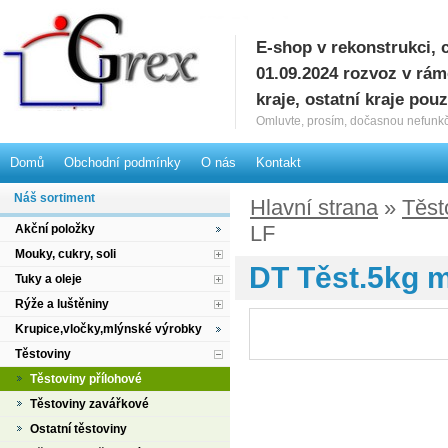
E-shop v rekonstrukci, 
G
01.09.2024 rozvoz v rá
kraje, ostatní kraje pou
Omluvte, prosím, dočasnou nefunkč
Domů
Obchodní podmínky
O nás
Kontakt
Náš sortiment
Hlavní strana
»
Těst
LF
Akční položky
Mouky, cukry, soli
DT Těst.5kg m
Tuky a oleje
Rýže a luštěniny
Krupice,vločky,mlýnské výrobky
Těstoviny
Těstoviny přílohové
Těstoviny zavářkové
Ostatní těstoviny