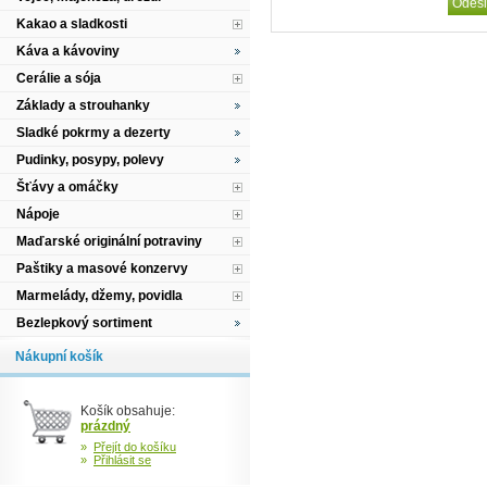
Kakao a sladkosti
Káva a kávoviny
Cerálie a sója
Základy a strouhanky
Sladké pokrmy a dezerty
Pudinky, posypy, polevy
Šťávy a omáčky
Nápoje
Maďarské originální potraviny
Paštiky a masové konzervy
Marmelády, džemy, povidla
Bezlepkový sortiment
Nákupní košík
Košík obsahuje:
prázdný
»
Přejít do košíku
»
Přihlásit se