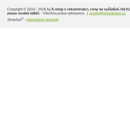
Copyright © 2010 - 2026 by
E-shop v rekonstrukci, ceny na vyžádání. Od 01
pouze osobní odběr.
- Všechna práva vyhrazena. |
prodej@grexservice.cz
®
ShopSys
-
internetové obchody