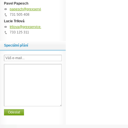
Pavel Papesch
papesch@grexservice.cz
731 505 408
Lucie Trllová
trllova@grexservice.cz
733 125 311
Speciální přání