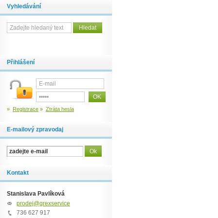
Vyhledávání
Přihlášení
»
Registrace
»
Ztráta hesla
E-mailový zpravodaj
Kontakt
Stanislava Pavlíková
prodej@grexservice.cz
736 627 917