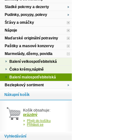
Sladké pokrmy a dezerty
Pudinky, posypy, polevy
Šťávy a omáčky
Nápoje
Maďarské originální potraviny
Paštiky a masové konzervy
Marmelády, džemy, povidla
Balení velkospotřebitelská
Čoko krémy,náplně
Balení malospotřebitelská
Bezlepkový sortiment
Nákupní košík
Košík obsahuje:
prázdný
»
Přejít do košíku
»
Přihlásit se
Vyhledávání