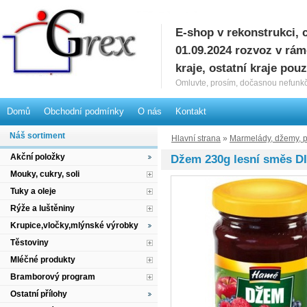
E-shop v rekonstrukci, 
G
01.09.2024 rozvoz v rá
kraje, ostatní kraje pou
Omluvte, prosím, dočasnou nefunkč
Domů
Obchodní podmínky
O nás
Kontakt
Náš sortiment
Hlavní strana
»
Marmelády, džemy, p
Akční položky
Džem 230g lesní směs DI
Mouky, cukry, soli
Tuky a oleje
Rýže a luštěniny
Krupice,vločky,mlýnské výrobky
Těstoviny
Mléčné produkty
Bramborový program
Ostatní přílohy