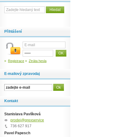
Přihlášení
»
Registrace
»
Ztráta hesla
E-mailový zpravodaj
Kontakt
Stanislava Pavlíková
prodej@grexservice.cz
736 627 917
Pavel Papesch