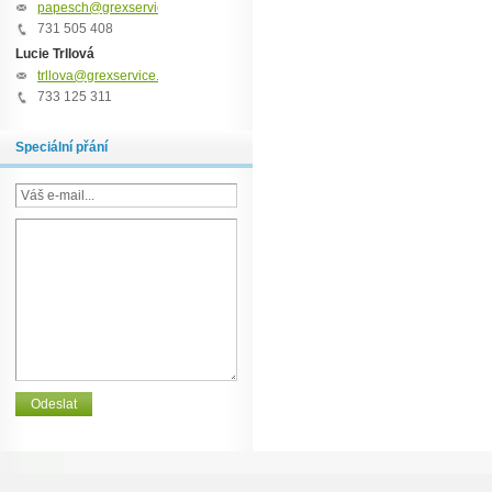
papesch@grexservice.cz
731 505 408
Lucie Trllová
trllova@grexservice.cz
733 125 311
Speciální přání