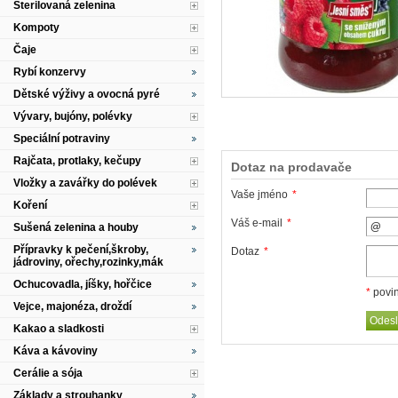
Sterilovaná zelenina
Kompoty
Čaje
Rybí konzervy
Dětské výživy a ovocná pyré
Vývary, bujóny, polévky
Speciální potraviny
Rajčata, protlaky, kečupy
Dotaz na prodavače
Vložky a zavářky do polévek
Vaše jméno
*
Koření
Váš e-mail
*
Sušená zelenina a houby
Přípravky k pečení,škroby,
Dotaz
*
jádroviny, ořechy,rozinky,mák
Ochucovadla, jíšky, hořčice
*
povin
Vejce, majonéza, droždí
Kakao a sladkosti
Káva a kávoviny
Cerálie a sója
Základy a strouhanky