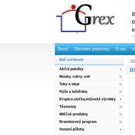
E
G
0
k
O
Domů
Obchodní podmínky
O nás
K
Náš sortiment
Hl
Akční položky
Dž
Mouky, cukry, soli
Tuky a oleje
Rýže a luštěniny
Krupice,vločky,mlýnské výrobky
Těstoviny
Mléčné produkty
Bramborový program
Ostatní přílohy