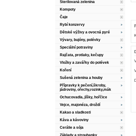
Sterilovaná zelenina
Kompoty
Čaje
Rybí konzervy
Dětské výživy a ovocná pyré
K
Vývary, bujóny, polévky
Speciální potraviny
Rajčata, protlaky, kečupy
Vložky a zavářky do polévek
Koření
V
Sušená zelenina a houby
Přípravky k pečení,škroby,
jádroviny, ořechy,rozinky,mák
Ochucovadla, jíšky, hořčice
Vejce, majonéza, droždí
Kakao a sladkosti
Káva a kávoviny
Cerálie a sója
Základy a strouhanky