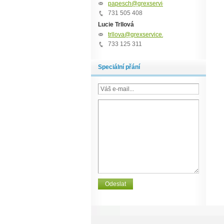
papesch@grexservice.cz
731 505 408
Lucie Trllová
trllova@grexservice.cz
733 125 311
Speciální přání