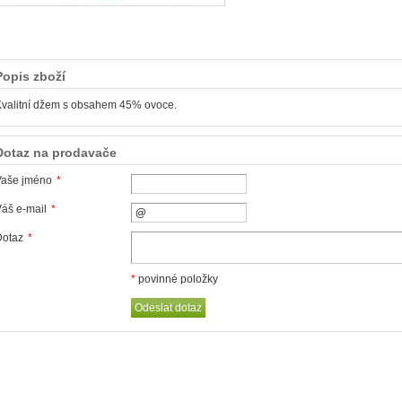
Popis zboží
valitní džem s obsahem 45% ovoce.
Dotaz na prodavače
Vaše jméno
*
áš e-mail
*
Dotaz
*
*
povinné položky