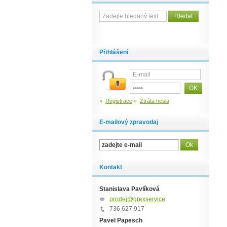
Přihlášení
»
Registrace
»
Ztráta hesla
E-mailový zpravodaj
Kontakt
Stanislava Pavlíková
prodej@grexservice.cz
736 627 917
Pavel Papesch