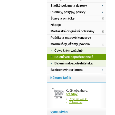
Sladké pokrmy a dezerty
Pudinky, posypy, polevy
Šťávy a omáčky
Nápoje
Maďarské originální potraviny
Paštiky a masové konzervy
Marmelády, džemy, povidla
Čoko krémy,náplně
Balení velkospotřebitelská
Balení malospotřebitelská
Bezlepkový sortiment
Nákupní košík
Košík obsahuje:
prázdný
»
Přejít do košíku
»
Přihlásit se
Vyhledávání