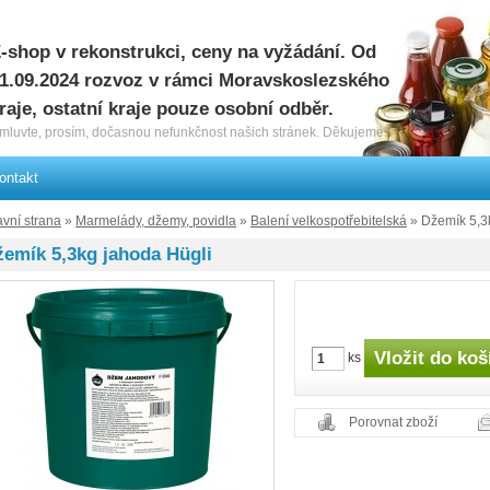
-shop v rekonstrukci, ceny na vyžádání. Od
1.09.2024 rozvoz v rámci Moravskoslezského
raje, ostatní kraje pouze osobní odběr.
mluvte, prosím, dočasnou nefunkčnost našich stránek. Děkujeme.
ontakt
avní strana
»
Marmelády, džemy, povidla
»
Balení velkospotřebitelská
» Džemík 5,3
emík 5,3kg jahoda Hügli
ks
Porovnat zboží