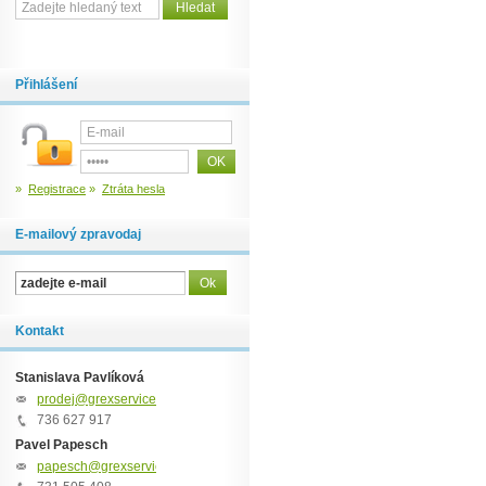
Přihlášení
»
Registrace
»
Ztráta hesla
E-mailový zpravodaj
Kontakt
Stanislava Pavlíková
prodej@grexservice.cz
736 627 917
Pavel Papesch
papesch@grexservice.cz