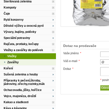
Sterilovaná zelenina
Kompoty
Čaje
Rybí konzervy
Dětské výživy a ovocná pyré
Vývary, bujóny, polévky
Speciální potraviny
Rajčata, protlaky, kečupy
Dotaz na prodavače
Vložky a zavářky do polévek
Vaše jméno
*
Vložky
Váš e-mail
*
Zavářky
Koření
Dotaz
*
Sušená zelenina a houby
*
povin
Přípravky k pečení,škroby,
jádroviny, ořechy,rozinky,mák
Ochucovadla, jíšky, hořčice
Vejce, majonéza, droždí
Kakao a sladkosti
Káva a kávoviny