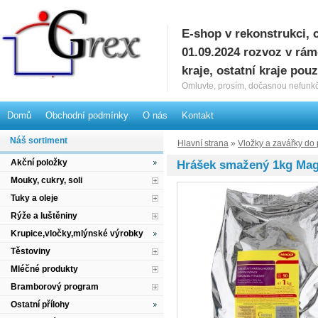
E-shop v rekonstrukci, 
G
01.09.2024 rozvoz v rá
kraje, ostatní kraje pou
Omluvte, prosím, dočasnou nefunkč
Domů
Obchodní podmínky
O nás
Kontakt
Náš sortiment
Hlavní strana
»
Vložky a zavářky do
Akční položky
Hrášek smažený 1kg Mag
Mouky, cukry, soli
Tuky a oleje
Rýže a luštěniny
Krupice,vločky,mlýnské výrobky
Těstoviny
Mléčné produkty
Bramborový program
Ostatní přílohy