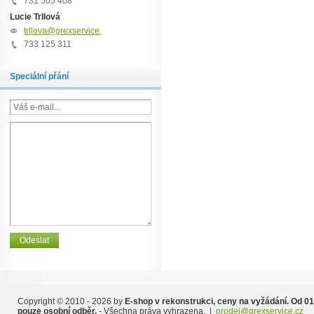
731 505 408
Lucie Trllová
trllova@grexservice.cz
733 125 311
Speciální přání
Copyright © 2010 - 2026 by
E-shop v rekonstrukci, ceny na vyžádání. Od 01
pouze osobní odběr.
- Všechna práva vyhrazena. |
prodej@grexservice.cz