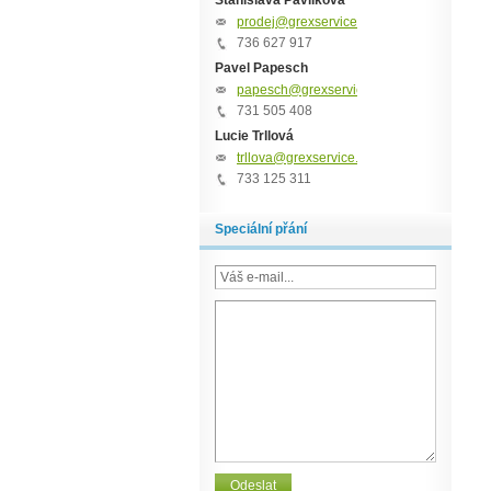
Stanislava Pavlíková
prodej@grexservice.cz
736 627 917
Pavel Papesch
papesch@grexservice.cz
731 505 408
Lucie Trllová
trllova@grexservice.cz
733 125 311
Speciální přání