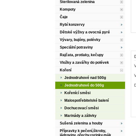
Sterilovaná zelenina
Kompoty
Čaje
Rybí konzervy
Dětské výživy a ovocná pyré
Vývary, bujóny, polévky
Speciální potraviny
Rajčata, protlaky, kečupy
Vložky a zavářky do polévek
Koření
V
Jednodruhové nad 500g
Jednodruhové do 500g
Kořenící směsi
Malospotřebitelské balení
Dochucovací směsi
Marinády a zálivky
Sušená zelenina a houby
Přípravky k pečení,škroby,
jádroviny, ořechy,rozinky,mák