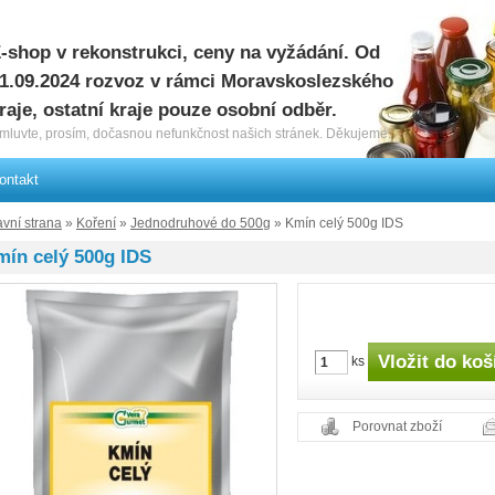
-shop v rekonstrukci, ceny na vyžádání. Od
1.09.2024 rozvoz v rámci Moravskoslezského
raje, ostatní kraje pouze osobní odběr.
mluvte, prosím, dočasnou nefunkčnost našich stránek. Děkujeme.
ontakt
avní strana
»
Koření
»
Jednodruhové do 500g
» Kmín celý 500g IDS
mín celý 500g IDS
ks
Porovnat zboží