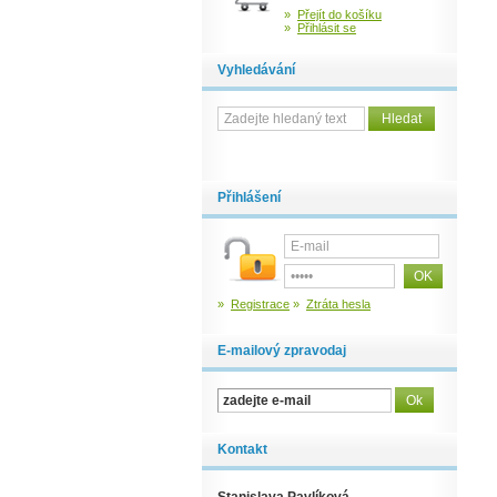
»
Přejít do košíku
»
Přihlásit se
Vyhledávání
Přihlášení
»
Registrace
»
Ztráta hesla
E-mailový zpravodaj
Kontakt