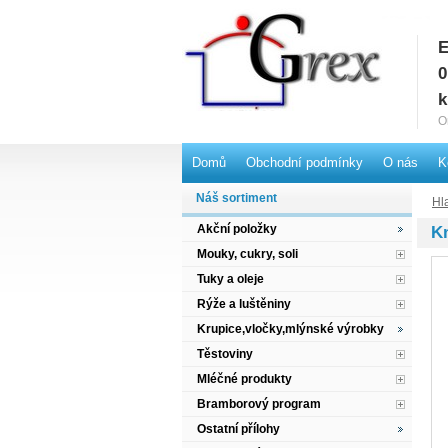
E
G
0
k
O
Domů
Obchodní podmínky
O nás
K
Náš sortiment
Hl
Akční položky
K
Mouky, cukry, soli
Tuky a oleje
Rýže a luštěniny
Krupice,vločky,mlýnské výrobky
Těstoviny
Mléčné produkty
Bramborový program
Ostatní přílohy