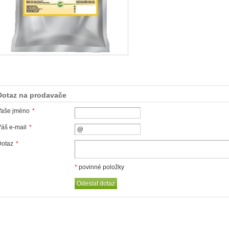
Dotaz na prodavače
Vaše jméno
*
áš e-mail
*
Dotaz
*
*
povinné položky