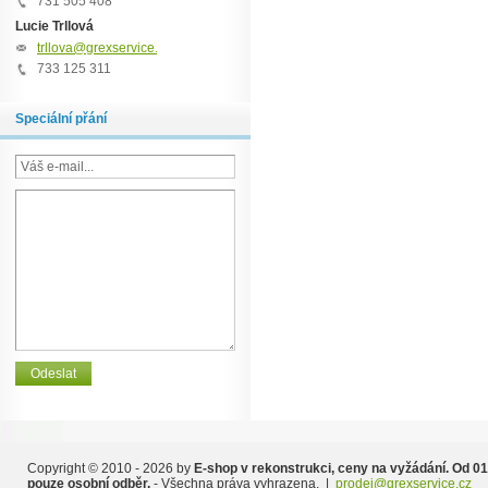
731 505 408
Lucie Trllová
trllova@grexservice.cz
733 125 311
Speciální přání
Copyright © 2010 - 2026 by
E-shop v rekonstrukci, ceny na vyžádání. Od 01
pouze osobní odběr.
- Všechna práva vyhrazena. |
prodej@grexservice.cz