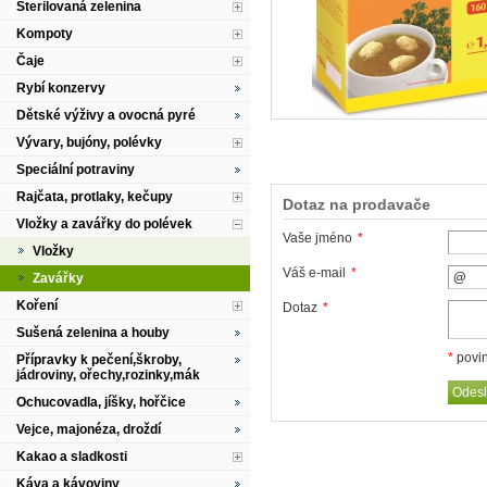
Sterilovaná zelenina
Kompoty
Čaje
Rybí konzervy
Dětské výživy a ovocná pyré
Vývary, bujóny, polévky
Speciální potraviny
Rajčata, protlaky, kečupy
Dotaz na prodavače
Vložky a zavářky do polévek
Vaše jméno
*
Vložky
Váš e-mail
*
Zavářky
Koření
Dotaz
*
Sušená zelenina a houby
*
povin
Přípravky k pečení,škroby,
jádroviny, ořechy,rozinky,mák
Ochucovadla, jíšky, hořčice
Vejce, majonéza, droždí
Kakao a sladkosti
Káva a kávoviny