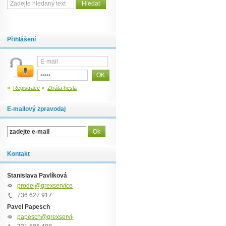
Přihlášení
»
Registrace
»
Ztráta hesla
E-mailový zpravodaj
Kontakt
Stanislava Pavlíková
prodej@grexservice.cz
736 627 917
Pavel Papesch
papesch@grexservice.cz