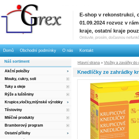
E-shop v rekonstrukci, 
G
01.09.2024 rozvoz v rá
kraje, ostatní kraje pou
Omluvte, prosím, dočasnou nefunkč
Domů
Obchodní podmínky
O nás
Kontakt
Náš sortiment
Hlavní strana
»
Vložky a zavářky do
Akční položky
Knedlíčky ze zahrádky k
Mouky, cukry, soli
Tuky a oleje
Rýže a luštěniny
Krupice,vločky,mlýnské výrobky
Těstoviny
Mléčné produkty
Bramborový program
Ostatní přílohy