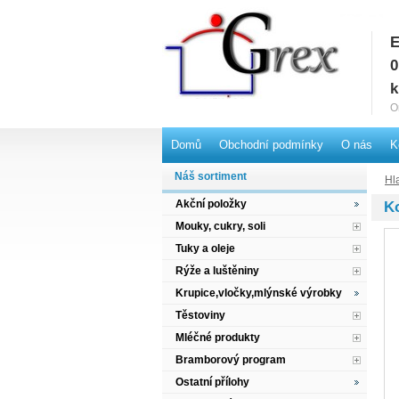
E
G
0
k
O
Domů
Obchodní podmínky
O nás
K
Náš sortiment
Hl
Akční položky
K
Mouky, cukry, soli
Tuky a oleje
Rýže a luštěniny
Krupice,vločky,mlýnské výrobky
Těstoviny
Mléčné produkty
Bramborový program
Ostatní přílohy