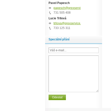
Pavel Papesch
papesch@grexservice.cz
731 505 408
Lucie Trllová
trllova@grexservice.cz
733 125 311
Speciální přání