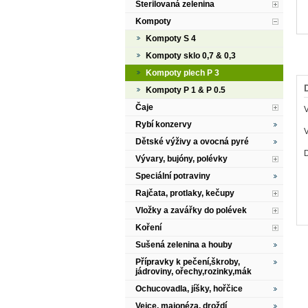
Sterilovaná zelenina
Kompoty
Kompoty S 4
Kompoty sklo 0,7 & 0,3
Kompoty plech P 3
Kompoty P 1 & P 0.5
Čaje
Rybí konzervy
V
Dětské výživy a ovocná pyré
Vývary, bujóny, polévky
Speciální potraviny
Rajčata, protlaky, kečupy
Vložky a zavářky do polévek
Koření
Sušená zelenina a houby
Přípravky k pečení,škroby,
jádroviny, ořechy,rozinky,mák
Ochucovadla, jíšky, hořčice
Vejce, majonéza, droždí