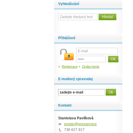
Vyhledávání
Přihlášení
»
Registrace
»
Ztráta hesla
E-mailový zpravodaj
Kontakt
Stanislava Pavlíková
prodej@grexservice.cz
736 627 917