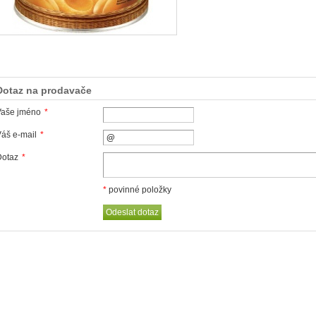
Dotaz na prodavače
Vaše jméno
*
áš e-mail
*
Dotaz
*
*
povinné položky