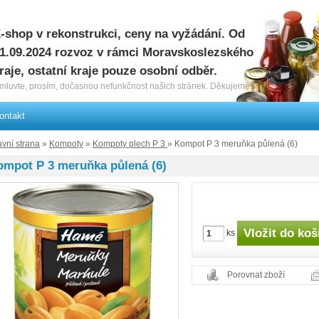
-shop v rekonstrukci, ceny na vyžádání. Od
1.09.2024 rozvoz v rámci Moravskoslezského
raje, ostatní kraje pouze osobní odběr.
mluvte, prosím, dočasnou nefunkčnost našich stránek. Děkujeme.
ontakt
avní strana
»
Kompoty
»
Kompoty plech P 3
» Kompot P 3 meruňka půlená (6)
ompot P 3 meruňka půlená (6)
ks
Porovnat zboží