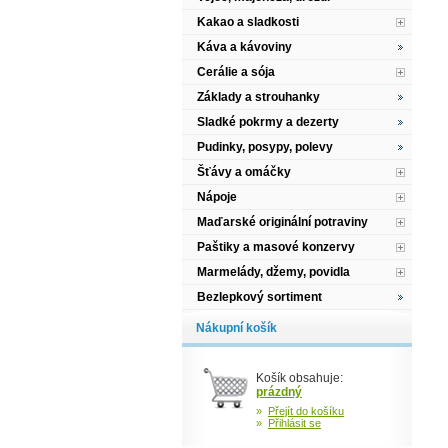
Kakao a sladkosti
Káva a kávoviny
Cerálie a sója
Základy a strouhanky
Sladké pokrmy a dezerty
Pudinky, posypy, polevy
Šťávy a omáčky
Nápoje
Maďarské originální potraviny
Paštiky a masové konzervy
Marmelády, džemy, povidla
Bezlepkový sortiment
Nákupní košík
Košík obsahuje:
prázdný
»
Přejít do košíku
»
Přihlásit se