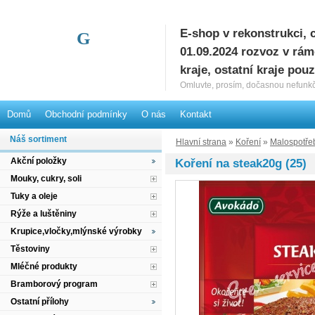
E-shop v rekonstrukci, 
G
01.09.2024 rozvoz v rá
kraje, ostatní kraje pou
Omluvte, prosím, dočasnou nefunkč
Domů
Obchodní podmínky
O nás
Kontakt
Náš sortiment
Hlavní strana
»
Koření
»
Malospotřeb
Akční položky
Koření na steak20g (25)
Mouky, cukry, soli
Tuky a oleje
Rýže a luštěniny
Krupice,vločky,mlýnské výrobky
Těstoviny
Mléčné produkty
Bramborový program
Ostatní přílohy