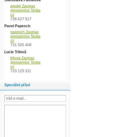
Stanislava Pavlíková
prodej Zavinac
grexservice Tecka
cz
736 627 917
Pavel Papesch
papesch Zavinac
grexservice Tecka
cz
731 505 408
Lucie Trllová
trllova Zavinac
grexservice Tecka
cz
733 125 311
Speciální přání