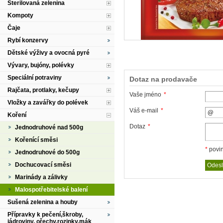
Sterilovaná zelenina
Kompoty
Čaje
Rybí konzervy
Dětské výživy a ovocná pyré
Vývary, bujóny, polévky
Speciální potraviny
Dotaz na prodavače
Rajčata, protlaky, kečupy
Vaše jméno
*
Vložky a zavářky do polévek
Váš e-mail
*
Koření
Dotaz
*
Jednodruhové nad 500g
Kořenící směsi
*
povin
Jednodruhové do 500g
Dochucovací směsi
Marinády a zálivky
Malospotřebitelské balení
Sušená zelenina a houby
Přípravky k pečení,škroby,
jádroviny, ořechy,rozinky,mák