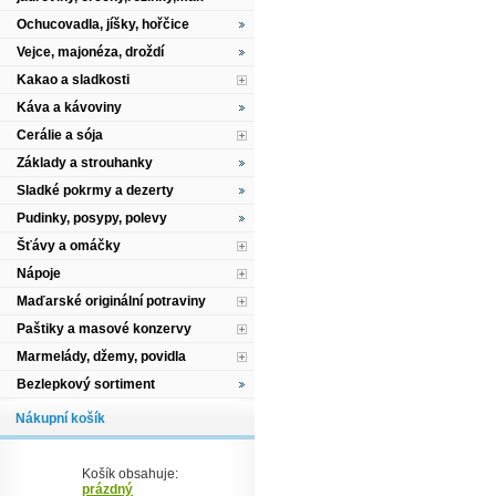
Ochucovadla, jíšky, hořčice
Vejce, majonéza, droždí
Kakao a sladkosti
Káva a kávoviny
Cerálie a sója
Základy a strouhanky
Sladké pokrmy a dezerty
Pudinky, posypy, polevy
Šťávy a omáčky
Nápoje
Maďarské originální potraviny
Paštiky a masové konzervy
Marmelády, džemy, povidla
Bezlepkový sortiment
Nákupní košík
Košík obsahuje:
prázdný