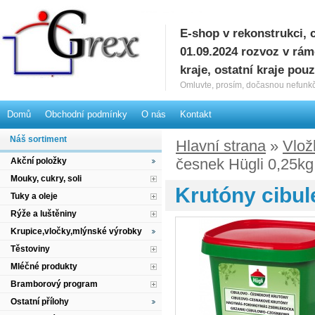
E-shop v rekonstrukci, 
G
01.09.2024 rozvoz v rá
kraje, ostatní kraje pou
Omluvte, prosím, dočasnou nefunkč
Domů
Obchodní podmínky
O nás
Kontakt
Náš sortiment
Hlavní strana
»
Vlož
česnek Hügli 0,25kg
Akční položky
Mouky, cukry, soli
Krutóny cibul
Tuky a oleje
Rýže a luštěniny
Krupice,vločky,mlýnské výrobky
Těstoviny
Mléčné produkty
Bramborový program
Ostatní přílohy