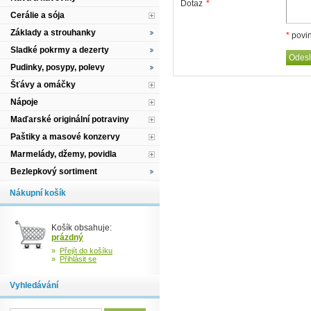
Dotaz
*
Cerálie a sója
Základy a strouhanky
*
povin
Sladké pokrmy a dezerty
Pudinky, posypy, polevy
Šťávy a omáčky
Nápoje
Maďarské originální potraviny
Paštiky a masové konzervy
Marmelády, džemy, povidla
Bezlepkový sortiment
Nákupní košík
Košík obsahuje:
prázdný
»
Přejít do košíku
»
Přihlásit se
Vyhledávání