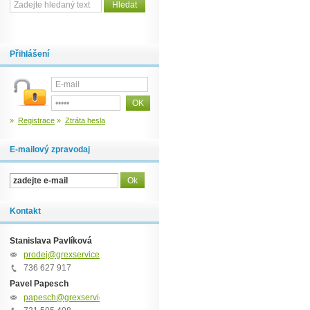
Přihlášení
»
Registrace
»
Ztráta hesla
E-mailový zpravodaj
Kontakt
Stanislava Pavlíková
prodej@grexservice.cz
736 627 917
Pavel Papesch
papesch@grexservice.cz