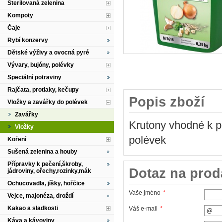
Sterilovaná zelenina
Kompoty
Čaje
Rybí konzervy
Dětské výživy a ovocná pyré
Vývary, bujóny, polévky
Speciální potraviny
Rajčata, protlaky, kečupy
Popis zboží
Vložky a zavářky do polévek
Zavářky
Krutony vhodné k po
Vložky
polévek
Koření
Sušená zelenina a houby
Přípravky k pečení,škroby,
Dotaz na prod
jádroviny, ořechy,rozinky,mák
Ochucovadla, jíšky, hořčice
Vaše jméno
*
Vejce, majonéza, droždí
Kakao a sladkosti
Váš e-mail
*
Káva a kávoviny