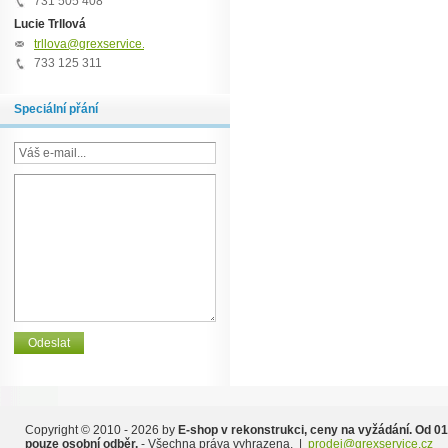
731 505 408
Lucie Trllová
trllova@grexservice.cz
733 125 311
Speciální přání
Copyright © 2010 - 2026 by
E-shop v rekonstrukci, ceny na vyžádání. Od 01
pouze osobní odběr.
- Všechna práva vyhrazena. |
prodej@grexservice.cz