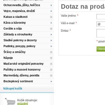
Dotaz na prod
Ochucovadla, jíšky, hořčice
Vejce, majonéza, droždí
Vaše jméno
*
Kakao a sladkosti
Káva a kávoviny
Váš e-mail
*
Cerálie a sója
Dotaz
*
Základy a strouhanky
Sladké pokrmy a dezerty
*
povin
Pudinky, posypy, polevy
Šťávy a omáčky
Nápoje
Maďarské originální potraviny
Paštiky a masové konzervy
Marmelády, džemy, povidla
Bezlepkový sortiment
Nákupní košík
Košík obsahuje:
prázdný