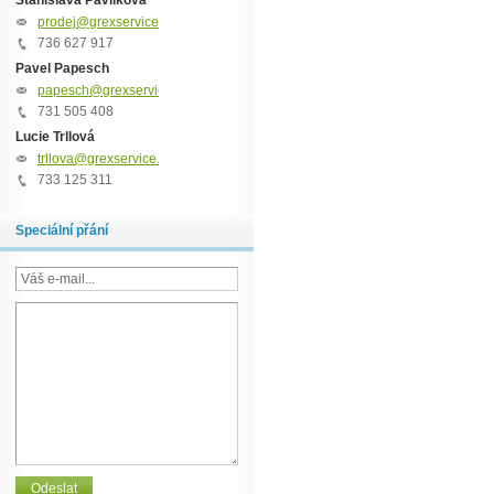
Stanislava Pavlíková
prodej@grexservice.cz
736 627 917
Pavel Papesch
papesch@grexservice.cz
731 505 408
Lucie Trllová
trllova@grexservice.cz
733 125 311
Speciální přání