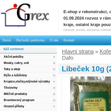
E-shop v rekonstrukci, 
G
01.09.2024 rozvoz v rá
kraje, ostatní kraje pou
Omluvte, prosím, dočasnou nefunkč
Domů
Obchodní podmínky
O nás
Kontakt
Náš sortiment
Hlavní strana
»
Koře
Dafo
Akční položky
Mouky, cukry, soli
Libeček 10g (
Tuky a oleje
Rýže a luštěniny
Krupice,vločky,mlýnské výrobky
Těstoviny
Mléčné produkty
Bramborový program
Ostatní přílohy