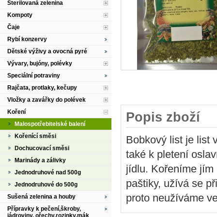
Sterilovaná zelenina
Kompoty
Čaje
Rybí konzervy
Dětské výživy a ovocná pyré
Vývary, bujóny, polévky
Speciální potraviny
Rajčata, protlaky, kečupy
Vložky a zavářky do polévek
Koření
Popis zboží
Malospotřebitelské balení
Kořenící směsi
Bobkový list je lis
Dochucovací směsi
také k pletení osla
Marinády a zálivky
jídlu. Kořeníme jím
Jednodruhové nad 500g
paštiky, užívá se p
Jednodruhové do 500g
proto neužíváme ve
Sušená zelenina a houby
Přípravky k pečení,škroby,
jádroviny, ořechy,rozinky,mák