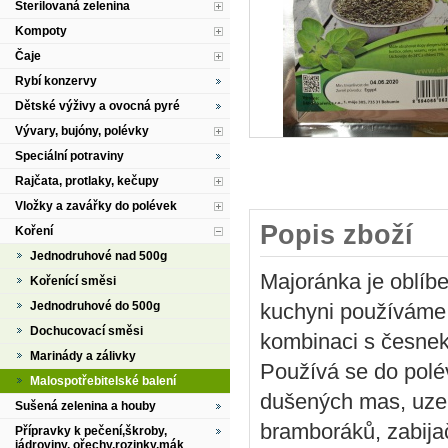
Sterilovaná zelenina
Kompoty
Čaje
Rybí konzervy
Dětské výživy a ovocná pyré
Vývary, bujóny, polévky
Speciální potraviny
Rajčata, protlaky, kečupy
Vložky a zavářky do polévek
Popis zboží
Koření
Jednodruhové nad 500g
Majoránka je oblíbe
Kořenící směsi
Jednodruhové do 500g
kuchyni používáme 
Dochucovací směsi
kombinaci s česne
Marinády a zálivky
Používá se do polé
Malospotřebitelské balení
dušených mas, uzeni
Sušená zelenina a houby
bramboráků, zabija
Přípravky k pečení,škroby,
jádroviny, ořechy,rozinky,mák