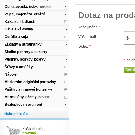
Ochucovadla, jíšky, hořčice
Dotaz na prod
Vejce, majonéza, droždí
Kakao a sladkosti
Vaše jméno
*
Káva a kávoviny
Cerálie a sója
Váš e-mail
*
Základy a strouhanky
Dotaz
*
Sladké pokrmy a dezerty
Pudinky, posypy, polevy
*
povin
Šťávy a omáčky
Nápoje
Maďarské originální potraviny
Paštiky a masové konzervy
Marmelády, džemy, povidla
Bezlepkový sortiment
Nákupní košík
Košík obsahuje:
prázdný