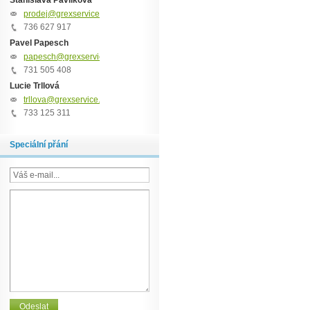
Stanislava Pavlíková
prodej@grexservice.cz
736 627 917
Pavel Papesch
papesch@grexservice.cz
731 505 408
Lucie Trllová
trllova@grexservice.cz
733 125 311
Speciální přání