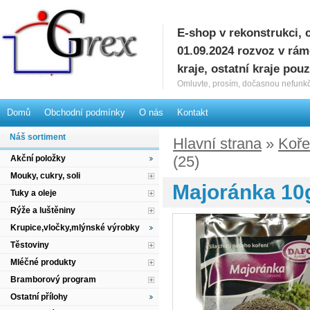
E-shop v rekonstrukci, 
G
01.09.2024 rozvoz v rá
kraje, ostatní kraje pou
Omluvte, prosím, dočasnou nefunkč
Domů
Obchodní podmínky
O nás
Kontakt
Náš sortiment
Hlavní strana
»
Koře
(25)
Akční položky
Mouky, cukry, soli
Majoránka 10g
Tuky a oleje
Rýže a luštěniny
Krupice,vločky,mlýnské výrobky
Těstoviny
Mléčné produkty
Bramborový program
Ostatní přílohy