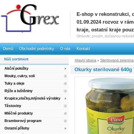
E-shop v rekonstrukci, 
G
01.09.2024 rozvoz v rá
kraje, ostatní kraje pou
Omluvte, prosím, dočasnou nefunkč
Domů
Obchodní podmínky
O nás
Kontakt
Náš sortiment
Hlavní strana
»
Sterilovaná zelenina
Akční položky
Okurky sterilované 640g 
Mouky, cukry, soli
Tuky a oleje
Rýže a luštěniny
Krupice,vločky,mlýnské výrobky
Těstoviny
Mléčné produkty
Bramborový program
Ostatní přílohy