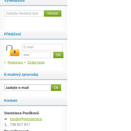
Vyhledávání
Přihlášení
»
Registrace
»
Ztráta hesla
E-mailový zpravodaj
Kontakt
Stanislava Pavlíková
prodej@grexservice.cz
736 627 917