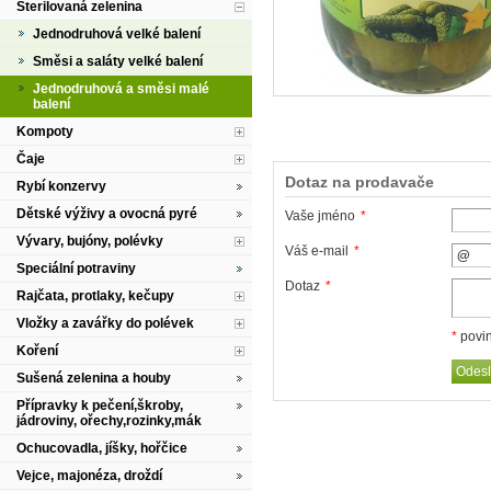
Sterilovaná zelenina
Jednodruhová velké balení
Směsi a saláty velké balení
Jednodruhová a směsi malé
balení
Kompoty
Čaje
Dotaz na prodavače
Rybí konzervy
Dětské výživy a ovocná pyré
Vaše jméno
*
Vývary, bujóny, polévky
Váš e-mail
*
Speciální potraviny
Dotaz
*
Rajčata, protlaky, kečupy
Vložky a zavářky do polévek
*
povin
Koření
Sušená zelenina a houby
Přípravky k pečení,škroby,
jádroviny, ořechy,rozinky,mák
Ochucovadla, jíšky, hořčice
Vejce, majonéza, droždí