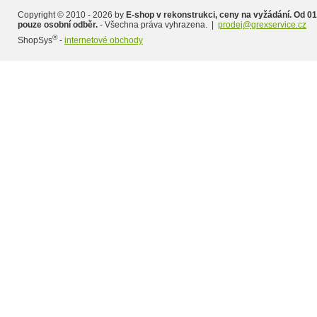
Copyright © 2010 - 2026 by
E-shop v rekonstrukci, ceny na vyžádání. Od 01
pouze osobní odběr.
- Všechna práva vyhrazena. |
prodej@grexservice.cz
®
ShopSys
-
internetové obchody