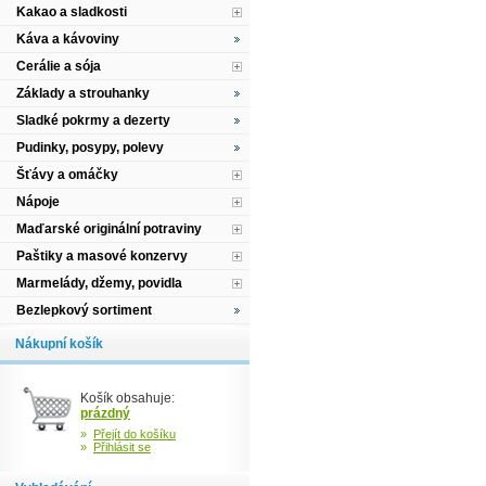
Kakao a sladkosti
Káva a kávoviny
Cerálie a sója
Základy a strouhanky
Sladké pokrmy a dezerty
Pudinky, posypy, polevy
Šťávy a omáčky
Nápoje
Maďarské originální potraviny
Paštiky a masové konzervy
Marmelády, džemy, povidla
Bezlepkový sortiment
Nákupní košík
Košík obsahuje:
prázdný
»
Přejít do košíku
»
Přihlásit se