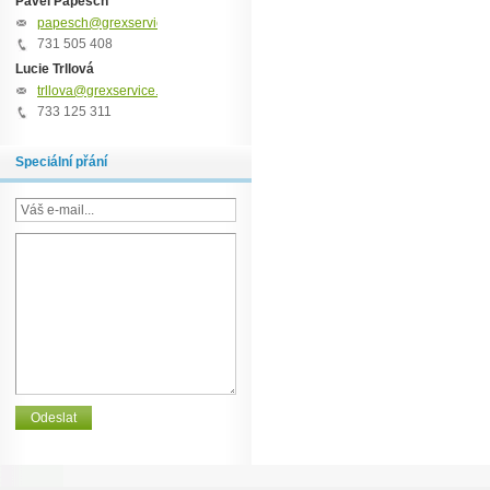
Pavel Papesch
papesch@grexservice.cz
731 505 408
Lucie Trllová
trllova@grexservice.cz
733 125 311
Speciální přání