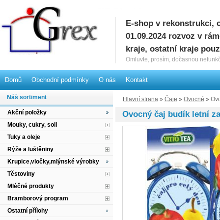
E-shop v rekonstrukci, 
G
01.09.2024 rozvoz v rá
kraje, ostatní kraje pou
Omluvte, prosím, dočasnou nefunkč
Domů
Obchodní podmínky
O nás
Kontakt
Náš sortiment
Hlavní strana
»
Čaje
»
Ovocné
» Ovo
Akční položky
Ovocný čaj budík letní z
Mouky, cukry, soli
Tuky a oleje
Rýže a luštěniny
Krupice,vločky,mlýnské výrobky
Těstoviny
Mléčné produkty
Bramborový program
Ostatní přílohy