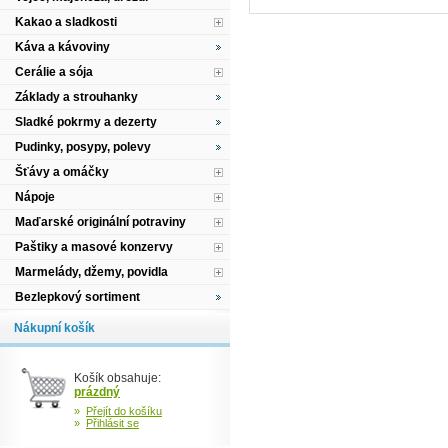
Kakao a sladkosti
Káva a kávoviny
Cerálie a sója
Základy a strouhanky
Sladké pokrmy a dezerty
Pudinky, posypy, polevy
Šťávy a omáčky
Nápoje
Maďarské originální potraviny
Paštiky a masové konzervy
Marmelády, džemy, povidla
Bezlepkový sortiment
Nákupní košík
Košík obsahuje:
prázdný
»
Přejít do košíku
»
Přihlásit se