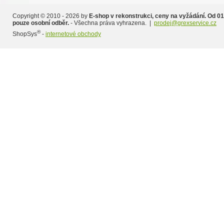
Copyright © 2010 - 2026 by
E-shop v rekonstrukci, ceny na vyžádání. Od 01
pouze osobní odběr.
- Všechna práva vyhrazena. |
prodej@grexservice.cz
®
ShopSys
-
internetové obchody