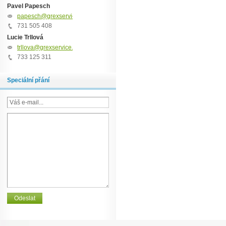
Pavel Papesch
papesch@grexservice.cz
731 505 408
Lucie Trllová
trllova@grexservice.cz
733 125 311
Speciální přání