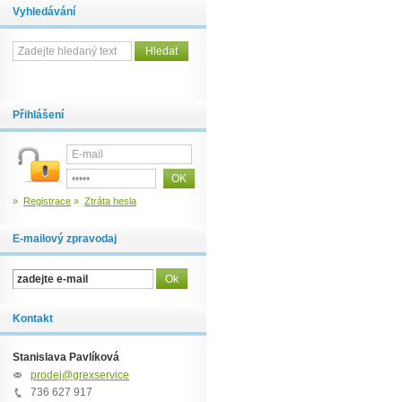
Vyhledávání
Přihlášení
»
Registrace
»
Ztráta hesla
E-mailový zpravodaj
Kontakt
Stanislava Pavlíková
prodej@grexservice.cz
736 627 917