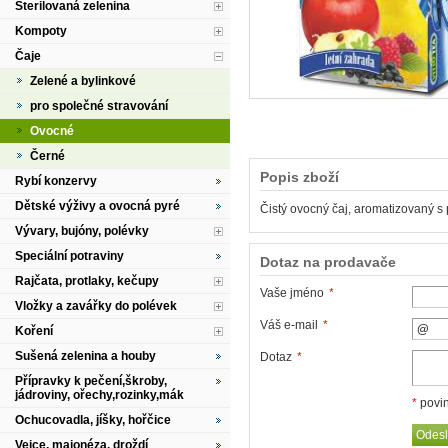
Sterilovaná zelenina
Kompoty
Čaje
Zelené a bylinkové
pro společné stravování
Ovocné
Černé
Popis zboží
Rybí konzervy
Dětské výživy a ovocná pyré
Čistý ovocný čaj, aromatizovaný s p
Vývary, bujóny, polévky
Speciální potraviny
Dotaz na prodavače
Rajčata, protlaky, kečupy
Vaše jméno
*
Vložky a zavářky do polévek
Váš e-mail
*
Koření
Sušená zelenina a houby
Dotaz
*
Přípravky k pečení,škroby,
jádroviny, ořechy,rozinky,mák
*
povin
Ochucovadla, jíšky, hořčice
Vejce, majonéza, droždí