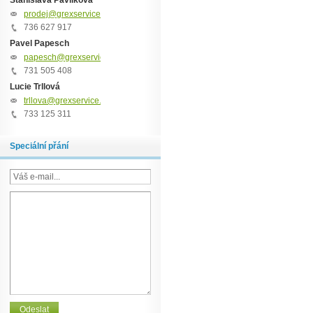
Stanislava Pavlíková
prodej@grexservice.cz
736 627 917
Pavel Papesch
papesch@grexservice.cz
731 505 408
Lucie Trllová
trllova@grexservice.cz
733 125 311
Speciální přání