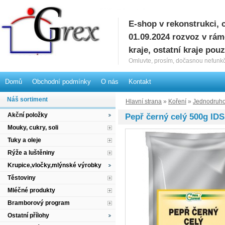
E-shop v rekonstrukci, 
G
01.09.2024 rozvoz v rá
kraje, ostatní kraje pou
Omluvte, prosím, dočasnou nefunkč
Domů
Obchodní podmínky
O nás
Kontakt
Náš sortiment
Hlavní strana
»
Koření
»
Jednodruho
Akční položky
Pepř černý celý 500g IDS
Mouky, cukry, soli
Tuky a oleje
Rýže a luštěniny
Krupice,vločky,mlýnské výrobky
Těstoviny
Mléčné produkty
Bramborový program
Ostatní přílohy