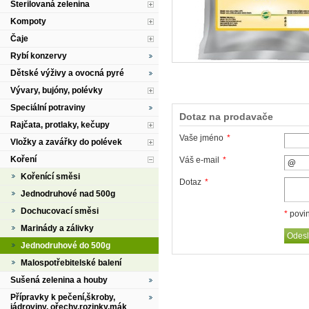
Sterilovaná zelenina
Kompoty
Čaje
Rybí konzervy
Dětské výživy a ovocná pyré
Vývary, bujóny, polévky
Speciální potraviny
Dotaz na prodavače
Rajčata, protlaky, kečupy
Vaše jméno
*
Vložky a zavářky do polévek
Koření
Váš e-mail
*
Kořenící směsi
Dotaz
*
Jednodruhové nad 500g
Dochucovací směsi
*
povin
Marinády a zálivky
Jednodruhové do 500g
Malospotřebitelské balení
Sušená zelenina a houby
Přípravky k pečení,škroby,
jádroviny, ořechy,rozinky,mák