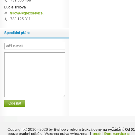
731 505 408
Lucie Trllová
trllova@grexservice.cz
733 125 311
Speciální přání
Copyright © 2010 - 2026 by
E-shop v rekonstrukci, ceny na vyžádání. Od 01
pouze osobní odběr.
- Všechna práva vyhrazena. |
prodej@grexservice.cz