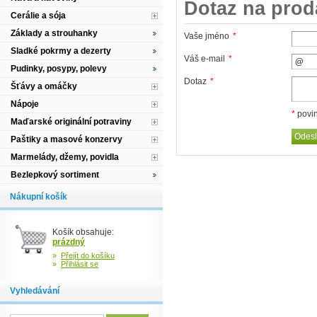
Dotaz na prod
Cerálie a sója
Základy a strouhanky
Vaše jméno
*
Sladké pokrmy a dezerty
Váš e-mail
*
Pudinky, posypy, polevy
Dotaz
*
Šťávy a omáčky
Nápoje
*
povin
Maďarské originální potraviny
Paštiky a masové konzervy
Marmelády, džemy, povidla
Bezlepkový sortiment
Nákupní košík
Košík obsahuje:
prázdný
»
Přejít do košíku
»
Přihlásit se
Vyhledávání