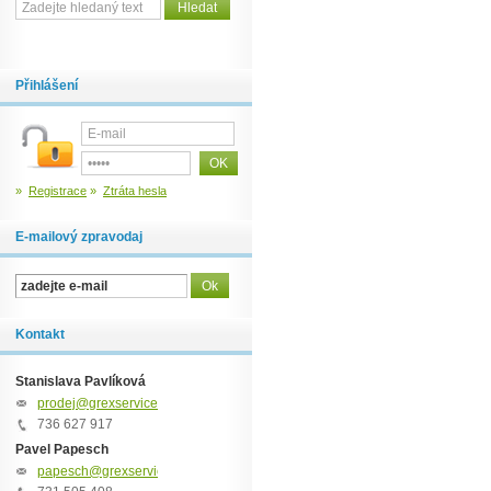
Přihlášení
»
Registrace
»
Ztráta hesla
E-mailový zpravodaj
Kontakt
Stanislava Pavlíková
prodej@grexservice.cz
736 627 917
Pavel Papesch
papesch@grexservice.cz