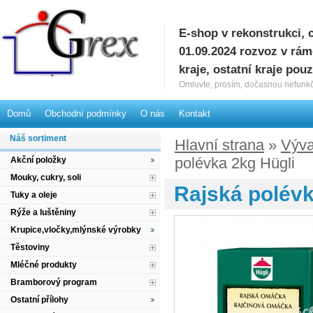
E-shop v rekonstrukci, 
G
01.09.2024 rozvoz v rá
kraje, ostatní kraje pou
Omluvte, prosím, dočasnou nefunkč
Domů
Obchodní podmínky
O nás
Kontakt
Náš sortiment
Hlavní strana
»
Výva
polévka 2kg Hügli
Akční položky
Mouky, cukry, soli
Rajská polévk
Tuky a oleje
Rýže a luštěniny
Krupice,vločky,mlýnské výrobky
Těstoviny
Mléčné produkty
Bramborový program
Ostatní přílohy