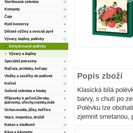
Sterilovaná zelenina
Kompoty
Čaje
Rybí konzervy
Dětské výživy a ovocná pyré
Vývary, bujóny, polévky
Dehydrované polévky
Vývary a bujóny
Speciální potraviny
Rajčata, protlaky, kečupy
Popis zboží
Vložky a zavářky do polévek
Koření
Klasická bílá polé
Sušená zelenina a houby
barvy, s chutí po z
Přípravky k pečení,škroby,
jádroviny, ořechy,rozinky,mák
Polévku lze obohati
Ochucovadla, jíšky, hořčice
zjemnit smetanou, 
Vejce, majonéza, droždí
Kakao a sladkosti
Káva a kávoviny