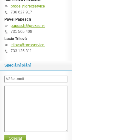
Stanislava Pavlíková
prodej@grexservice.cz
736 627 917
Pavel Papesch
papesch@grexservice.cz
731 505 408
Lucie Trllová
trllova@grexservice.cz
733 125 311
Speciální přání