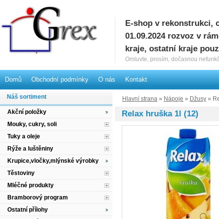
E-shop v rekonstrukci, 
G
01.09.2024 rozvoz v rá
kraje, ostatní kraje pou
Omluvte, prosím, dočasnou nefunkč
Domů
Obchodní podmínky
O nás
Kontakt
Náš sortiment
Hlavní strana
»
Nápoje
»
Džusy
» Re
Akční položky
Relax hruška 1l (12)
Mouky, cukry, soli
Tuky a oleje
Rýže a luštěniny
Krupice,vločky,mlýnské výrobky
Těstoviny
Mléčné produkty
Bramborový program
Ostatní přílohy