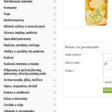
Sterilovaná zelenina
Kompoty
Čaje
Rybí konzervy
Dětské výživy a ovocná pyré
Vývary, bujóny, polévky
Speciální potraviny
Rajčata, protlaky, kečupy
Dotaz na prodavače
Vložky a zavářky do polévek
Vaše jméno
*
Koření
Váš e-mail
*
Sušená zelenina a houby
Přípravky k pečení,škroby,
Dotaz
*
jádroviny, ořechy,rozinky,mák
Ochucovadla, jíšky, hořčice
*
povin
Vejce, majonéza, droždí
Kakao a sladkosti
Káva a kávoviny
Cerálie a sója
Základy a strouhanky