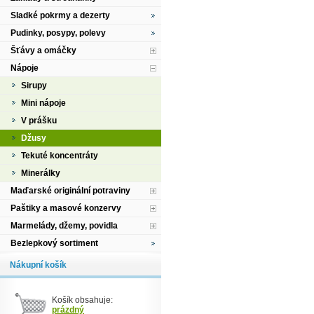
Sladké pokrmy a dezerty
Pudinky, posypy, polevy
Šťávy a omáčky
Nápoje
Sirupy
Mini nápoje
V prášku
Džusy
Tekuté koncentráty
Minerálky
Maďarské originální potraviny
Paštiky a masové konzervy
Marmelády, džemy, povidla
Bezlepkový sortiment
Nákupní košík
Košík obsahuje:
prázdný