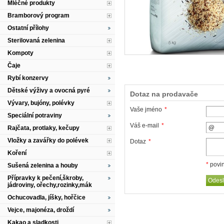
Mléčné produkty
Bramborový program
Ostatní přílohy
Sterilovaná zelenina
Kompoty
Čaje
Rybí konzervy
Dětské výživy a ovocná pyré
Dotaz na prodavače
Vývary, bujóny, polévky
Vaše jméno
*
Speciální potraviny
Váš e-mail
*
Rajčata, protlaky, kečupy
Vložky a zavářky do polévek
Dotaz
*
Koření
*
povin
Sušená zelenina a houby
Přípravky k pečení,škroby,
jádroviny, ořechy,rozinky,mák
Ochucovadla, jíšky, hořčice
Vejce, majonéza, droždí
Kakao a sladkosti