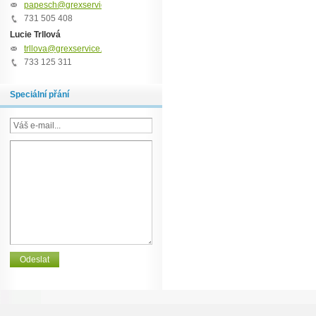
papesch@grexservice.cz
731 505 408
Lucie Trllová
trllova@grexservice.cz
733 125 311
Speciální přání