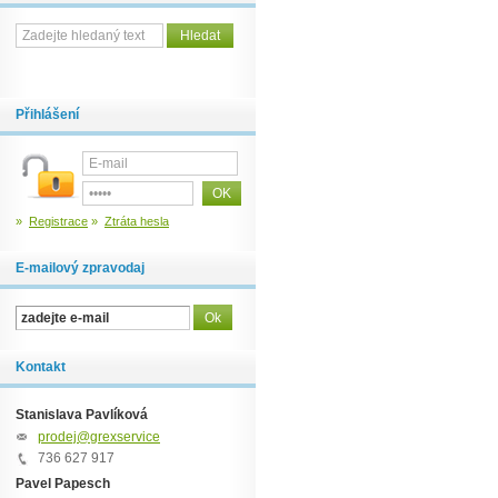
Přihlášení
»
Registrace
»
Ztráta hesla
E-mailový zpravodaj
Kontakt
Stanislava Pavlíková
prodej@grexservice.cz
736 627 917
Pavel Papesch