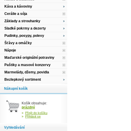
Káva a kávoviny
Cerálie a sója
Základy a strouhanky
Sladké pokrmy a dezerty
Pudinky, posypy, polevy
Šťávy a omáčky
Nápoje
Maďarské originální potraviny
Paštiky a masové konzervy
Marmelády, džemy, povidla
Bezlepkový sortiment
Nákupní košík
Košík obsahuje:
prázdný
»
Přejít do košíku
»
Přihlásit se
Vyhledávání