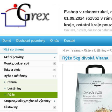
E-shop v rekonstrukci, 
G
01.09.2024 rozvoz v rá
kraje, ostatní kraje pou
Omluvte, prosím, dočasnou nefunkč
Domů
Obchodní podmínky
O nás
Kontakt
Náš sortiment
Hlavní strana
»
Rýže a luštěniny
»
R
Akční položky
Rýže 5kg divoká Vitana
Mouky, cukry, soli
Tuky a oleje
Rýže a luštěniny
Cizrna
Luštěniny
Rýže
Krupice,vločky,mlýnské výrobky
Těstoviny