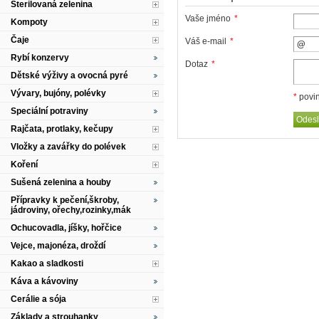
Sterilovaná zelenina
Vaše jméno
*
Kompoty
Čaje
Váš e-mail
*
Rybí konzervy
Dotaz
*
Dětské výživy a ovocná pyré
Vývary, bujóny, polévky
*
povin
Speciální potraviny
Rajčata, protlaky, kečupy
Vložky a zavářky do polévek
Koření
Sušená zelenina a houby
Přípravky k pečení,škroby,
jádroviny, ořechy,rozinky,mák
Ochucovadla, jíšky, hořčice
Vejce, majonéza, droždí
Kakao a sladkosti
Káva a kávoviny
Cerálie a sója
Základy a strouhanky