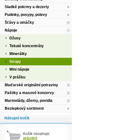
Sladké pokrmy a dezerty
Pudinky, posypy, polevy
Šťávy a omáčky
Nápoje
Džusy
Tekuté koncentráty
Minerálky
Sirupy
Mini nápoje
V prášku
Maďarské originální potraviny
Paštiky a masové konzervy
Marmelády, džemy, povidla
Bezlepkový sortiment
Nákupní košík
Košík obsahuje:
prázdný