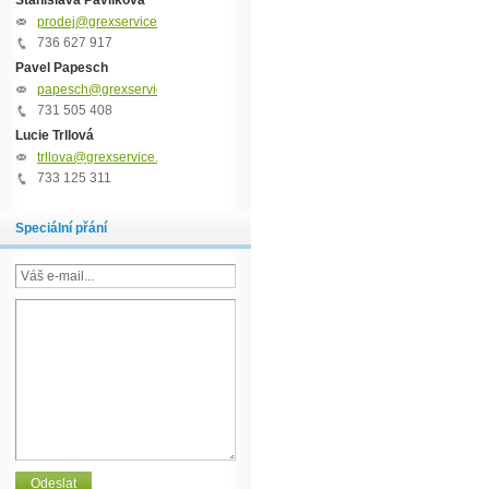
Stanislava Pavlíková
prodej@grexservice.cz
736 627 917
Pavel Papesch
papesch@grexservice.cz
731 505 408
Lucie Trllová
trllova@grexservice.cz
733 125 311
Speciální přání