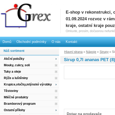
E-shop v rekonstrukci, 
G
01.09.2024 rozvoz v rá
kraje, ostatní kraje pou
Omluvte, prosím, dočasnou nefunkč
Domů
Obchodní podmínky
O nás
Kontakt
Náš sortiment
Hlavní strana
»
Nápoje
»
Sirupy
» Si
Akční položky
Sirup 0,7l ananas PET (8
Mouky, cukry, soli
Tuky a oleje
Rýže a luštěniny
Krupice,vločky,mlýnské výrobky
Těstoviny
Mléčné produkty
Bramborový program
Ostatní přílohy
Dotaz na prodavače