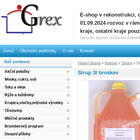
E-shop v rekonstrukci, 
G
01.09.2024 rozvoz v rá
kraje, ostatní kraje pou
Omluvte, prosím, dočasnou nefunkč
Domů
Obchodní podmínky
O nás
Kontakt
Náš sortiment
Hlavní strana
»
Nápoje
»
Sirupy
» Si
Akční položky
Sirup 3l broskev
Mouky, cukry, soli
Tuky a oleje
Rýže a luštěniny
Krupice,vločky,mlýnské výrobky
Těstoviny
Mléčné produkty
Bramborový program
Ostatní přílohy