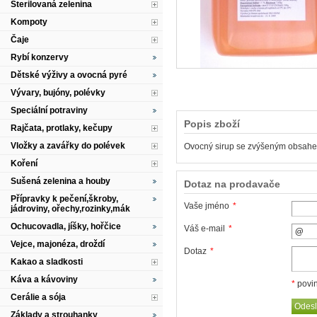
Sterilovaná zelenina
Kompoty
Čaje
Rybí konzervy
Dětské výživy a ovocná pyré
Vývary, bujóny, polévky
Speciální potraviny
Popis zboží
Rajčata, protlaky, kečupy
Vložky a zavářky do polévek
Ovocný sirup se zvýšeným obsahem
Koření
Sušená zelenina a houby
Dotaz na prodavače
Přípravky k pečení,škroby,
Vaše jméno
*
jádroviny, ořechy,rozinky,mák
Ochucovadla, jíšky, hořčice
Váš e-mail
*
Vejce, majonéza, droždí
Dotaz
*
Kakao a sladkosti
Káva a kávoviny
*
povin
Cerálie a sója
Základy a strouhanky