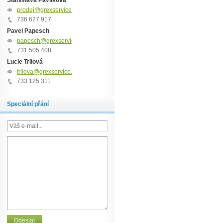
Stanislava Pavlíková
prodej@grexservice.cz
736 627 917
Pavel Papesch
papesch@grexservice.cz
731 505 408
Lucie Trllová
trllova@grexservice.cz
733 125 311
Speciální přání