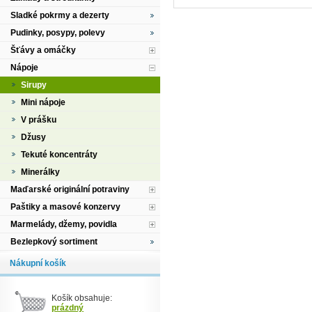
Sladké pokrmy a dezerty
Pudinky, posypy, polevy
Šťávy a omáčky
Nápoje
Sirupy
Mini nápoje
V prášku
Džusy
Tekuté koncentráty
Minerálky
Maďarské originální potraviny
Paštiky a masové konzervy
Marmelády, džemy, povidla
Bezlepkový sortiment
Nákupní košík
Košík obsahuje:
prázdný