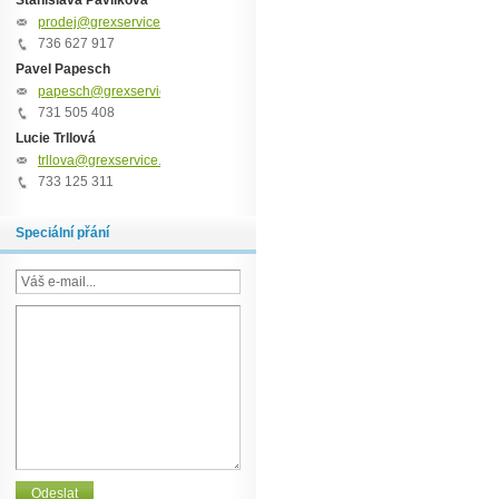
Stanislava Pavlíková
prodej@grexservice.cz
736 627 917
Pavel Papesch
papesch@grexservice.cz
731 505 408
Lucie Trllová
trllova@grexservice.cz
733 125 311
Speciální přání