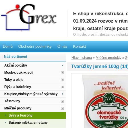
E-shop v rekonstrukci, 
G
01.09.2024 rozvoz v rá
kraje, ostatní kraje pou
Omluvte, prosím, dočasnou nefunkč
Domů
Obchodní podmínky
O nás
Kontakt
Náš sortiment
Hlavní strana
»
Mléčné produkty
»
S
Akční položky
Tvarůžky jemné 100g (14
Mouky, cukry, soli
Tuky a oleje
Rýže a luštěniny
Krupice,vločky,mlýnské výrobky
Těstoviny
Mléčné produkty
Sýry a tvarohy
Sušené mléka, smetany