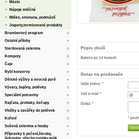
Máslo
Nápoje mléčné
Mléko, smetana, podmáslí
Jogurty,termizované produkty
Bramborový program
Ostatní přílohy
Popis zboží
Sterilovaná zelenina
Kompoty
Baleno po 14 kusech.
Čaje
Rybí konzervy
Dotaz na prodavače
Dětské výživy a ovocná pyré
Vaše jméno
*
Vývary, bujóny, polévky
Váš e-mail
*
Speciální potraviny
Rajčata, protlaky, kečupy
Dotaz
*
Vložky a zavářky do polévek
*
povin
Koření
Sušená zelenina a houby
Přípravky k pečení,škroby,
jádroviny, ořechy,rozinky,mák