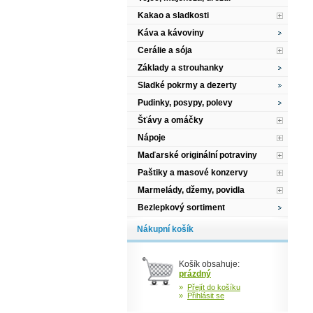
Kakao a sladkosti
Káva a kávoviny
Cerálie a sója
Základy a strouhanky
Sladké pokrmy a dezerty
Pudinky, posypy, polevy
Šťávy a omáčky
Nápoje
Maďarské originální potraviny
Paštiky a masové konzervy
Marmelády, džemy, povidla
Bezlepkový sortiment
Nákupní košík
Košík obsahuje:
prázdný
»
Přejít do košíku
»
Přihlásit se