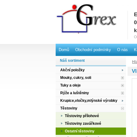
E
G
0
k
O
Domů
Obchodní podmínky
O nás
K
Náš sortiment
Hl
Akční položky
Vl
Mouky, cukry, soli
Tuky a oleje
Rýže a luštěniny
Krupice,vločky,mlýnské výrobky
Těstoviny
Těstoviny přílohové
Těstoviny zavářkové
Ostatní těstoviny