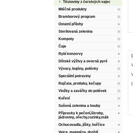
Těstoviny z čerstvých vajec
Mléčné produkty
Bramborový program
Ostatní přílohy
Sterilovaná zelenina
Kompoty
Čaje
Rybí konzervy
Dětské výživy a ovocná pyré
Vývary, bujóny, polévky
V
Speciální potraviny
Rajčata, protlaky, kečupy
Vložky a zavářky do polévek
Koření
Sušená zelenina a houby
Přípravky k pečení,škroby,
jádroviny, ořechy,rozinky,mák
Ochucovadla, jíšky, hořčice
Vejce, majonéza, droždí