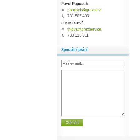
Pavel Papesch
papesch@grexservice.cz
731 505 408
Lucie Trllová
trllova@grexservice.cz
733 125 311
Speciální přání