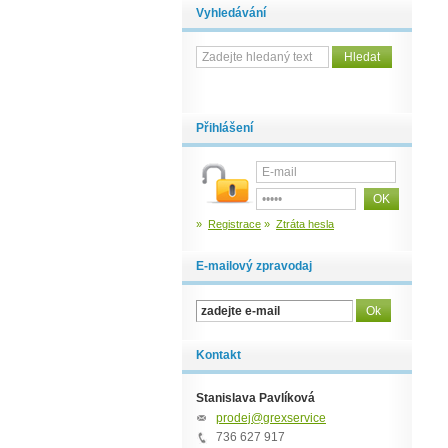
Vyhledávání
Přihlášení
»
Registrace
»
Ztráta hesla
E-mailový zpravodaj
Kontakt
Stanislava Pavlíková
prodej@grexservice.cz
736 627 917