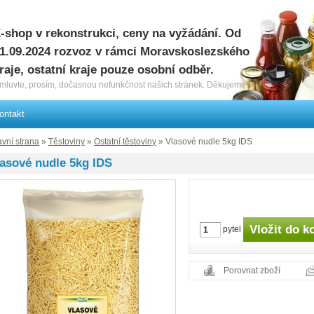
-shop v rekonstrukci, ceny na vyžádání. Od
1.09.2024 rozvoz v rámci Moravskoslezského
raje, ostatní kraje pouze osobní odběr.
mluvte, prosím, dočasnou nefunkčnost našich stránek. Děkujeme.
ontakt
avní strana
»
Těstoviny
»
Ostatní těstoviny
» Vlasové nudle 5kg IDS
asové nudle 5kg IDS
pytel
Porovnat zboží