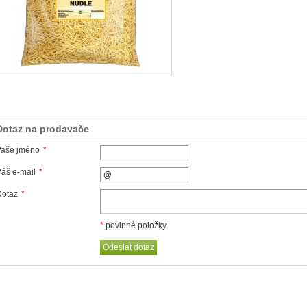
Dotaz na prodavače
Vaše jméno
*
áš e-mail
*
Dotaz
*
*
povinné položky