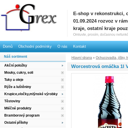
E-shop v rekonstrukci, 
G
01.09.2024 rozvoz v rá
kraje, ostatní kraje pou
Omluvte, prosím, dočasnou nefunkč
Domů
Obchodní podmínky
O nás
Kontakt
Náš sortiment
Hlavní strana
»
Ochucovadla, jíšky, 
Akční položky
Worcestrová omáčka 1l V
Mouky, cukry, soli
Tuky a oleje
Rýže a luštěniny
Krupice,vločky,mlýnské výrobky
Těstoviny
Mléčné produkty
Bramborový program
Ostatní přílohy