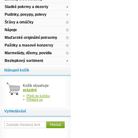
Sladké pokrmy a dezerty
Pudinky, posypy, polevy
Šťávy a omáčky
Nápoje
Maďarské originální potraviny
Paštiky a masové konzervy
Marmelády, džemy, povidla
Bezlepkový sortiment
Nákupní košík
Košík obsahuje:
prázdný
»
Přejít do košíku
»
Přihlásit se
Vyhledávání