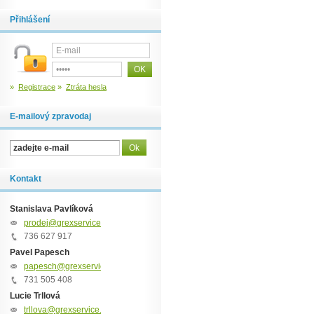
Přihlášení
»
Registrace
»
Ztráta hesla
E-mailový zpravodaj
Kontakt
Stanislava Pavlíková
prodej@grexservice.cz
736 627 917
Pavel Papesch
papesch@grexservice.cz
731 505 408
Lucie Trllová
trllova@grexservice.cz