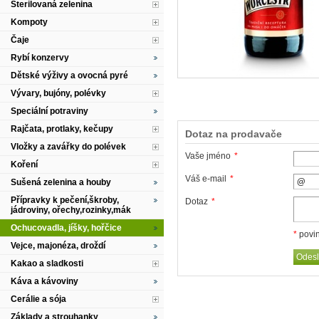
Sterilovaná zelenina
Kompoty
Čaje
Rybí konzervy
Dětské výživy a ovocná pyré
Vývary, bujóny, polévky
Speciální potraviny
Rajčata, protlaky, kečupy
Dotaz na prodavače
Vložky a zavářky do polévek
Vaše jméno
*
Koření
Váš e-mail
*
Sušená zelenina a houby
Přípravky k pečení,škroby,
Dotaz
*
jádroviny, ořechy,rozinky,mák
Ochucovadla, jíšky, hořčice
*
povin
Vejce, majonéza, droždí
Kakao a sladkosti
Káva a kávoviny
Cerálie a sója
Základy a strouhanky