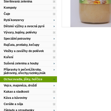
Sterilovaná zelenina
Kompoty
Čaje
Rybí konzervy
Dětské výživy a ovocná pyré
Vývary, bujóny, polévky
Speciální potraviny
Rajčata, protlaky, kečupy
Vložky a zavářky do polévek
Koření
Sušená zelenina a houby
Přípravky k pečení,škroby,
jádroviny, ořechy,rozinky,mák
Ochucovadla, jíšky, hořčice
Vejce, majonéza, droždí
Kakao a sladkosti
Káva a kávoviny
Cerálie a sója
Základy a strouhanky