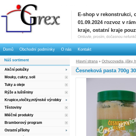
E-shop v rekonstrukci, 
G
01.09.2024 rozvoz v rá
kraje, ostatní kraje pou
Omluvte, prosím, dočasnou nefunkč
Domů
Obchodní podmínky
O nás
Kontakt
Náš sortiment
Hlavní strana
»
Ochucovadla, jíšky, 
Akční položky
Česneková pasta 700g 3
Mouky, cukry, soli
Tuky a oleje
Rýže a luštěniny
Krupice,vločky,mlýnské výrobky
Těstoviny
Mléčné produkty
Bramborový program
Ostatní přílohy