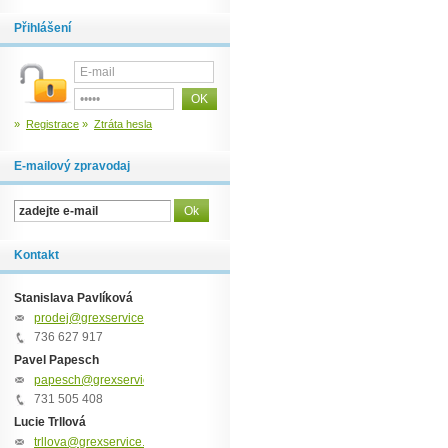
Přihlášení
»
Registrace
»
Ztráta hesla
E-mailový zpravodaj
Kontakt
Stanislava Pavlíková
prodej@grexservice.cz
736 627 917
Pavel Papesch
papesch@grexservice.cz
731 505 408
Lucie Trllová
trllova@grexservice.cz