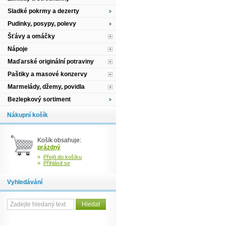
Sladké pokrmy a dezerty
Pudinky, posypy, polevy
Šťávy a omáčky
Nápoje
Maďarské originální potraviny
Paštiky a masové konzervy
Marmelády, džemy, povidla
Bezlepkový sortiment
Nákupní košík
Košík obsahuje:
prázdný
»
Přejít do košíku
»
Přihlásit se
Vyhledávání