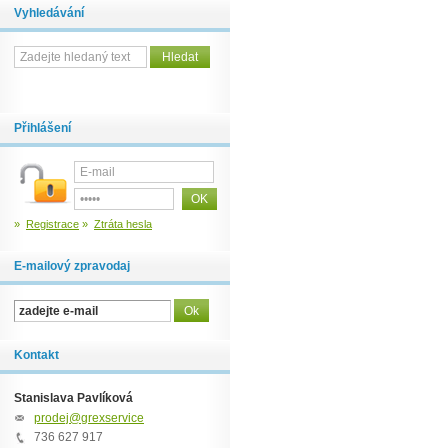
Vyhledávání
Přihlášení
»
Registrace
»
Ztráta hesla
E-mailový zpravodaj
Kontakt
Stanislava Pavlíková
prodej@grexservice.cz
736 627 917