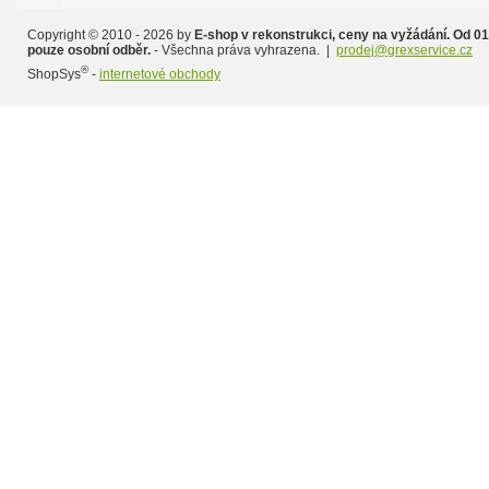
Copyright © 2010 - 2026 by
E-shop v rekonstrukci, ceny na vyžádání. Od 01
pouze osobní odběr.
- Všechna práva vyhrazena. |
prodej@grexservice.cz
®
ShopSys
-
internetové obchody