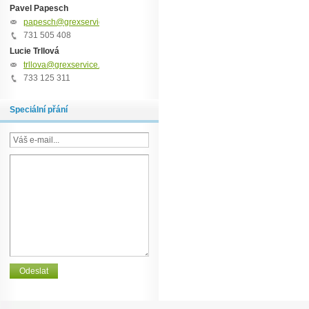
Pavel Papesch
papesch@grexservice.cz
731 505 408
Lucie Trllová
trllova@grexservice.cz
733 125 311
Speciální přání