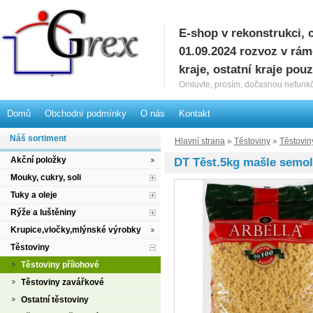
E-shop v rekonstrukci, 
G
01.09.2024 rozvoz v rá
kraje, ostatní kraje pou
Omluvte, prosím, dočasnou nefunkč
Domů
Obchodní podmínky
O nás
Kontakt
Náš sortiment
Hlavní strana
»
Těstoviny
»
Těstovin
Akční položky
DT Těst.5kg mašle semol
Mouky, cukry, soli
Tuky a oleje
Rýže a luštěniny
Krupice,vločky,mlýnské výrobky
Těstoviny
Těstoviny přílohové
Těstoviny zavářkové
Ostatní těstoviny