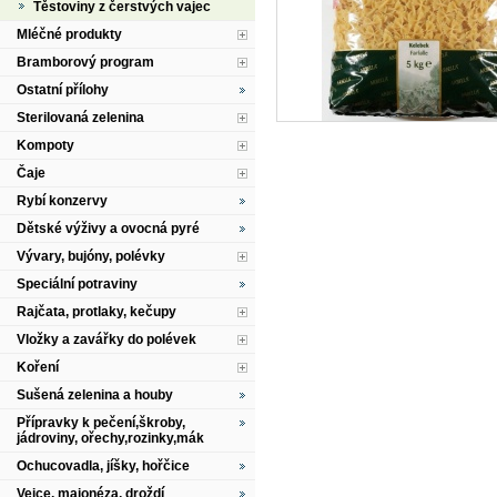
Těstoviny z čerstvých vajec
Mléčné produkty
Bramborový program
Ostatní přílohy
Sterilovaná zelenina
Kompoty
Čaje
Rybí konzervy
Dětské výživy a ovocná pyré
Vývary, bujóny, polévky
Speciální potraviny
Rajčata, protlaky, kečupy
Vložky a zavářky do polévek
Koření
Sušená zelenina a houby
Přípravky k pečení,škroby,
jádroviny, ořechy,rozinky,mák
Ochucovadla, jíšky, hořčice
Vejce, majonéza, droždí