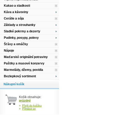
Kakao a sladkosti
Káva a kávoviny
Cerálie a sója
Základy a strouhanky
Sladké pokrmy a dezerty
Pudinky, posypy, polevy
Šťávy a omáčky
Nápoje
Maďarské originální potraviny
Paštiky a masové konzervy
Marmelády, džemy, povidla
Bezlepkový sortiment
Nákupní košík
Košík obsahuje:
prázdný
»
Přejít do košíku
»
Přihlásit se