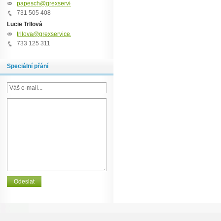
papesch@grexservice.cz
731 505 408
Lucie Trllová
trllova@grexservice.cz
733 125 311
Speciální přání