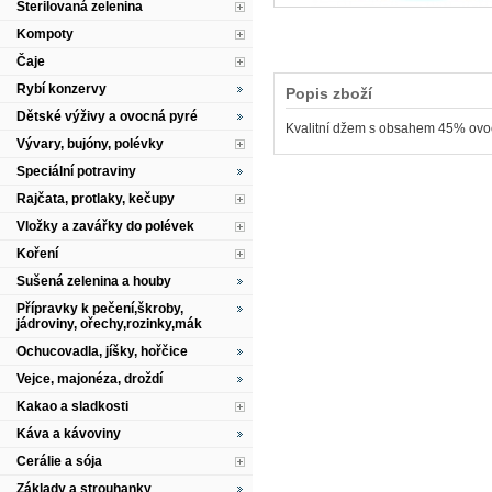
Sterilovaná zelenina
Kompoty
Čaje
Rybí konzervy
Popis zboží
Dětské výživy a ovocná pyré
Kvalitní džem s obsahem 45% ovo
Vývary, bujóny, polévky
Speciální potraviny
Rajčata, protlaky, kečupy
Vložky a zavářky do polévek
Koření
Sušená zelenina a houby
Přípravky k pečení,škroby,
jádroviny, ořechy,rozinky,mák
Ochucovadla, jíšky, hořčice
Vejce, majonéza, droždí
Kakao a sladkosti
Káva a kávoviny
Cerálie a sója
Základy a strouhanky