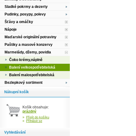
Sladké pokrmy a dezerty
Pudinky, posypy, polevy
Šťávy a omáčky
Nápoje
Maďarské originální potraviny
Paštiky a masové konzervy
Marmelády, džemy, povidla
Čoko krémy,náplně
Balení velkospotřebitelská
Balení malospotřebitelská
Bezlepkový sortiment
Nákupní košík
Košík obsahuje:
prázdný
»
Přejít do košíku
»
Přihlásit se
Vyhledávání