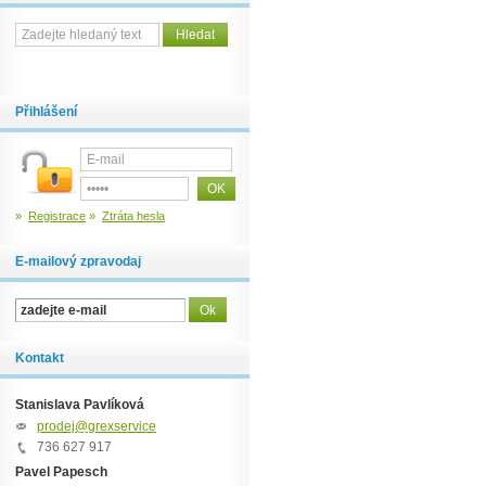
Přihlášení
»
Registrace
»
Ztráta hesla
E-mailový zpravodaj
Kontakt
Stanislava Pavlíková
prodej@grexservice.cz
736 627 917
Pavel Papesch