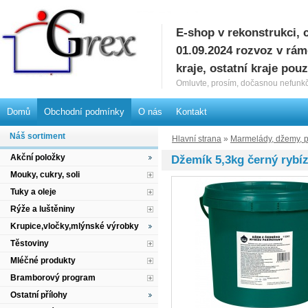
E-shop v rekonstrukci, 
G
01.09.2024 rozvoz v rá
kraje, ostatní kraje pou
Omluvte, prosím, dočasnou nefunkč
Domů
Obchodní podmínky
O nás
Kontakt
Náš sortiment
Hlavní strana
»
Marmelády, džemy, p
Akční položky
Džemík 5,3kg černý rybíz
Mouky, cukry, soli
Tuky a oleje
Rýže a luštěniny
Krupice,vločky,mlýnské výrobky
Těstoviny
Mléčné produkty
Bramborový program
Ostatní přílohy