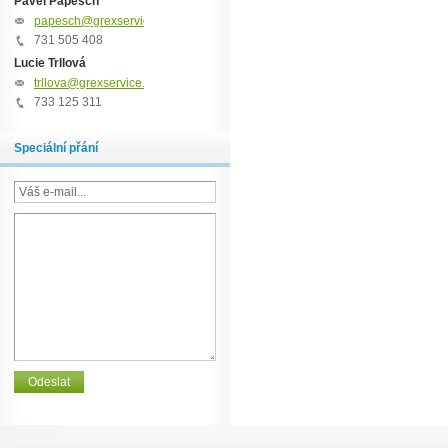
Pavel Papesch
papesch@grexservice.cz
731 505 408
Lucie Trllová
trllova@grexservice.cz
733 125 311
Speciální přání