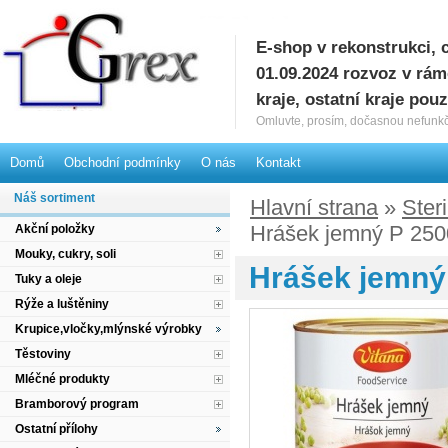
E-shop v rekonstrukci, 
G
01.09.2024 rozvoz v rá
kraje, ostatní kraje pou
Omluvte, prosím, dočasnou nefunkč
Domů
Obchodní podmínky
O nás
Kontakt
Náš sortiment
Hlavní strana
»
Ster
Hrášek jemný P 250
Akční položky
Mouky, cukry, soli
Hrášek jemný 
Tuky a oleje
Rýže a luštěniny
Krupice,vločky,mlýnské výrobky
Těstoviny
Mléčné produkty
Bramborový program
Ostatní přílohy