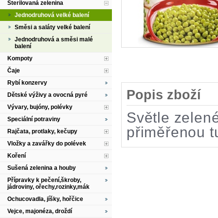
Sterilovaná zelenina
Jednodruhová velké balení
Směsi a saláty velké balení
Jednodruhová a směsi malé
balení
Kompoty
Čaje
Rybí konzervy
Popis zboží
Dětské výživy a ovocná pyré
Vývary, bujóny, polévky
Světle zelené
Speciální potraviny
přiměřenou t
Rajčata, protlaky, kečupy
Vložky a zavářky do polévek
Koření
Sušená zelenina a houby
Přípravky k pečení,škroby,
jádroviny, ořechy,rozinky,mák
Ochucovadla, jíšky, hořčice
Vejce, majonéza, droždí