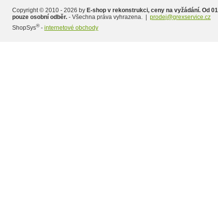
Copyright © 2010 - 2026 by
E-shop v rekonstrukci, ceny na vyžádání. Od 01
pouze osobní odběr.
- Všechna práva vyhrazena. |
prodej@grexservice.cz
®
ShopSys
-
internetové obchody