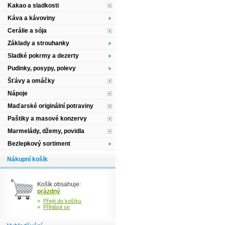
Kakao a sladkosti
Káva a kávoviny
Cerálie a sója
Základy a strouhanky
Sladké pokrmy a dezerty
Pudinky, posypy, polevy
Šťávy a omáčky
Nápoje
Maďarské originální potraviny
Paštiky a masové konzervy
Marmelády, džemy, povidla
Bezlepkový sortiment
Nákupní košík
Košík obsahuje:
prázdný
»
Přejít do košíku
»
Přihlásit se