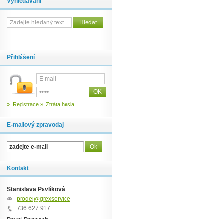
Vyhledávání
Přihlášení
»
Registrace
»
Ztráta hesla
E-mailový zpravodaj
Kontakt
Stanislava Pavlíková
prodej@grexservice.cz
736 627 917