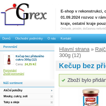
E-shop v rekonstrukci, 
G
01.09.2024 rozvoz v rá
kraje, ostatní kraje pou
Omluvte, prosím, dočasnou nefunkč
Domů
Obchodní podmínky
O nás
Kontakt
Porovnání
Hlavní strana
»
Rajč
300g (12)
Kečup bez přidaného
cukru 300g (12)
Kečup bez při
Cena:
24,35 Kč
Porovnání
Zrušit porovnání
Zboží bylo přidá
Náš sortiment
Akční položky
Mouky, cukry, soli
Tuky a oleje