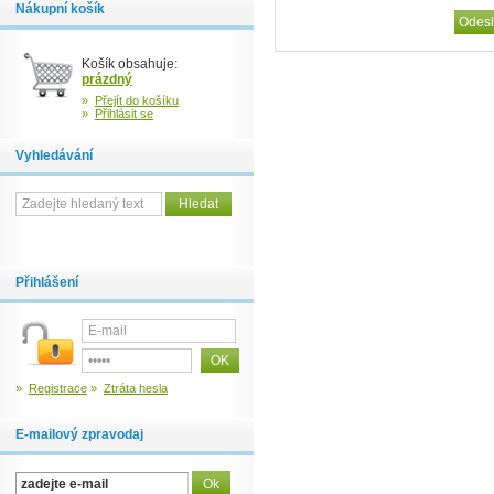
Nákupní košík
Košík obsahuje:
prázdný
»
Přejít do košíku
»
Přihlásit se
Vyhledávání
Přihlášení
»
Registrace
»
Ztráta hesla
E-mailový zpravodaj