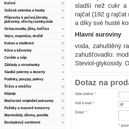
Koření
sladší než cukr a
Sušená zelenina a houby
rajčat (192 g rajča
Přípravky k pečení,škroby,
a díky své husté ko
jádroviny, ořechy,rozinky,mák
Ochucovadla, jíšky, hořčice
Hlavní suroviny
Vejce, majonéza, droždí
Kakao a sladkosti
voda, zahuštěný ra
Káva a kávoviny
zahušťovadlo: modif
Cerálie a sója
Steviol-glykosidy. 
Základy a strouhanky
Sladké pokrmy a dezerty
Pudinky, posypy, polevy
Dotaz na prod
Šťávy a omáčky
Nápoje
Vaše jméno
*
Maďarské originální potraviny
Váš e-mail
*
Paštiky a masové konzervy
Dotaz
*
Marmelády, džemy, povidla
Bezlepkový sortiment
*
povin