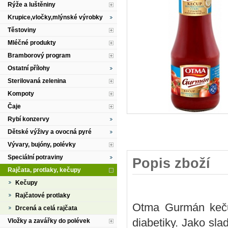
Rýže a luštěniny
Krupice,vločky,mlýnské výrobky
Těstoviny
Mléčné produkty
Bramborový program
Ostatní přílohy
Sterilovaná zelenina
Kompoty
Čaje
Rybí konzervy
Dětské výživy a ovocná pyré
Vývary, bujóny, polévky
Speciální potraviny
Popis zboží
Rajčata, protlaky, kečupy
Kečupy
Rajčatové protlaky
Otma Gurmán kečup
Drcená a celá rajčata
diabetiky. Jako slad
Vložky a zavářky do polévek