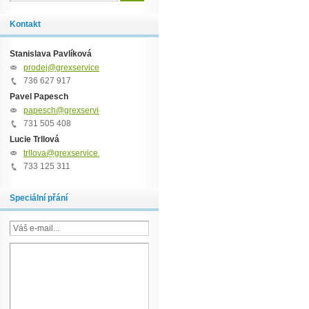
Kontakt
Stanislava Pavlíková
prodej@grexservice.cz
736 627 917
Pavel Papesch
papesch@grexservice.cz
731 505 408
Lucie Trllová
trllova@grexservice.cz
733 125 311
Speciální přání