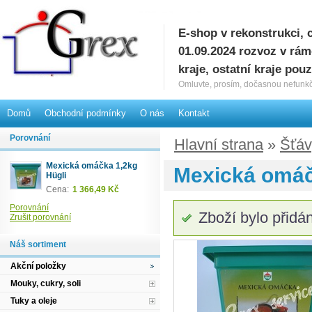
E-shop v rekonstrukci, 
G
01.09.2024 rozvoz v rá
kraje, ostatní kraje pou
Omluvte, prosím, dočasnou nefunkč
Domů
Obchodní podmínky
O nás
Kontakt
Porovnání
Hlavní strana
»
Šťáv
Mexická omáčka 1,2kg
Mexická omáč
Hügli
Cena:
1 366,49 Kč
Porovnání
Zboží bylo přidá
Zrušit porovnání
Náš sortiment
Akční položky
Mouky, cukry, soli
Tuky a oleje