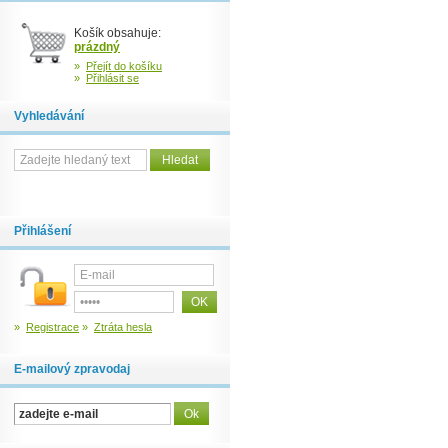
Košík obsahuje:
prázdný
»
Přejít do košíku
»
Přihlásit se
Vyhledávání
Přihlášení
»
Registrace
»
Ztráta hesla
E-mailový zpravodaj