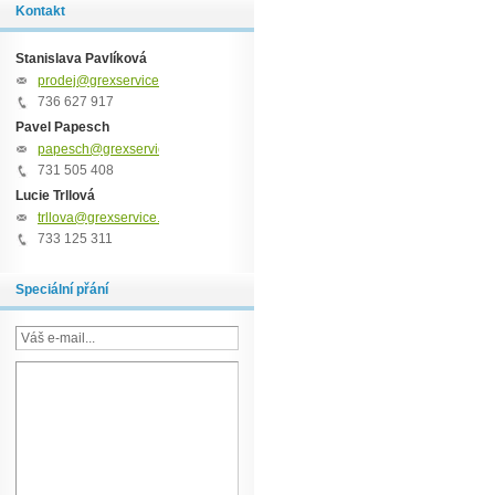
Kontakt
Stanislava Pavlíková
prodej@grexservice.cz
736 627 917
Pavel Papesch
papesch@grexservice.cz
731 505 408
Lucie Trllová
trllova@grexservice.cz
733 125 311
Speciální přání