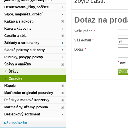
zbylé části.
jádroviny, ořechy,rozinky,mák
Ochucovadla, jíšky, hořčice
Vejce, majonéza, droždí
Dotaz na prod
Kakao a sladkosti
Káva a kávoviny
Vaše jméno
*
Cerálie a sója
Váš e-mail
*
Základy a strouhanky
Dotaz
*
Sladké pokrmy a dezerty
Pudinky, posypy, polevy
*
povin
Šťávy a omáčky
Šťávy
Omáčky
Nápoje
Maďarské originální potraviny
Paštiky a masové konzervy
Marmelády, džemy, povidla
Bezlepkový sortiment
Nákupní košík