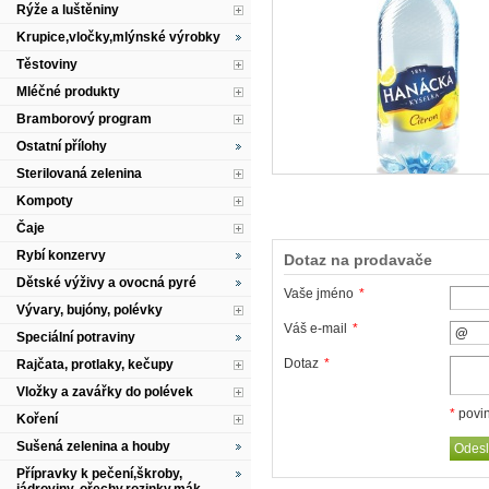
Rýže a luštěniny
Krupice,vločky,mlýnské výrobky
Těstoviny
Mléčné produkty
Bramborový program
Ostatní přílohy
Sterilovaná zelenina
Kompoty
Čaje
Rybí konzervy
Dotaz na prodavače
Dětské výživy a ovocná pyré
Vaše jméno
*
Vývary, bujóny, polévky
Váš e-mail
*
Speciální potraviny
Dotaz
*
Rajčata, protlaky, kečupy
Vložky a zavářky do polévek
*
povin
Koření
Sušená zelenina a houby
Přípravky k pečení,škroby,