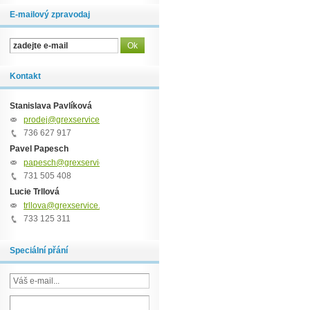
E-mailový zpravodaj
Kontakt
Stanislava Pavlíková
prodej@grexservice.cz
736 627 917
Pavel Papesch
papesch@grexservice.cz
731 505 408
Lucie Trllová
trllova@grexservice.cz
733 125 311
Speciální přání