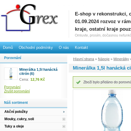
E-shop v rekonstrukci, 
G
01.09.2024 rozvoz v rá
kraje, ostatní kraje pou
Omluvte, prosím, dočasnou nefunkč
Domů
Obchodní podmínky
O nás
Kontakt
Porovnání
Hlavní strana
»
Nápoje
»
Minerálky
»
Minerálka 1,5l hanácká ci
Minerálka 1,5l hanácká
citrón (6)
Cena:
12,76 Kč
Zboží bylo přidáno do porovnán
Porovnání
Zrušit porovnání
Náš sortiment
Akční položky
Mouky, cukry, soli
Tuky a oleje