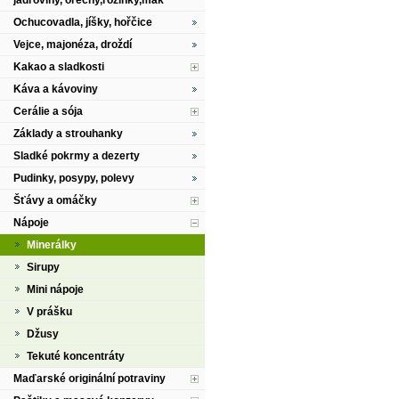
jádroviny, ořechy,rozinky,mák
Ochucovadla, jíšky, hořčice
Vejce, majonéza, droždí
Kakao a sladkosti
Káva a kávoviny
Cerálie a sója
Základy a strouhanky
Sladké pokrmy a dezerty
Pudinky, posypy, polevy
Šťávy a omáčky
Nápoje
Minerálky
Sirupy
Mini nápoje
V prášku
Džusy
Tekuté koncentráty
Maďarské originální potraviny