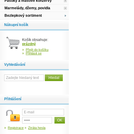
Paštiky a masové konzervy
Marmelády, džemy, povidla
Bezlepkový sortiment
Nákupní košík
Košík obsahuje:
prázdný
»
Přejít do košíku
»
Přihlásit se
Vyhledávání
Přihlášení
»
Registrace
»
Ztráta hesla