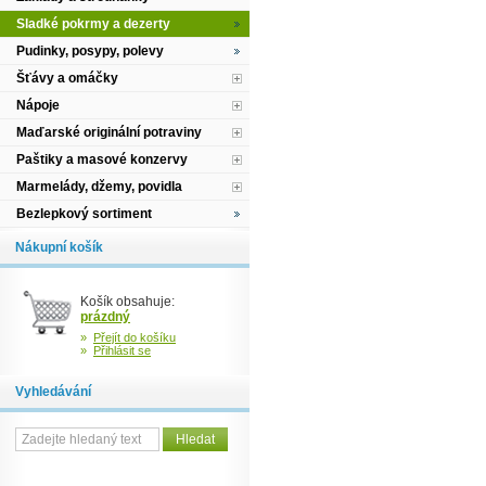
Sladké pokrmy a dezerty
Pudinky, posypy, polevy
Šťávy a omáčky
Nápoje
Maďarské originální potraviny
Paštiky a masové konzervy
Marmelády, džemy, povidla
Bezlepkový sortiment
Nákupní košík
Košík obsahuje:
prázdný
»
Přejít do košíku
»
Přihlásit se
Vyhledávání