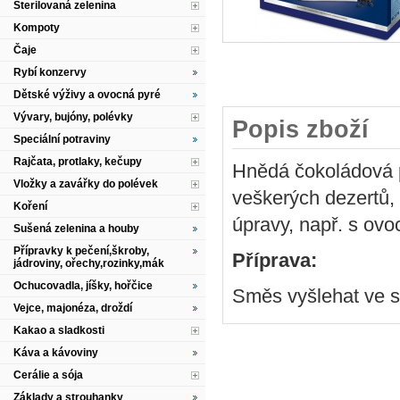
Sterilovaná zelenina
Kompoty
Čaje
Rybí konzervy
Dětské výživy a ovocná pyré
Vývary, bujóny, polévky
Popis zboží
Speciální potraviny
Rajčata, protlaky, kečupy
Hnědá čokoládová 
Vložky a zavářky do polévek
veškerých dezertů, 
Koření
úpravy, např. s ov
Sušená zelenina a houby
Přípravky k pečení,škroby,
Příprava:
jádroviny, ořechy,rozinky,mák
Ochucovadla, jíšky, hořčice
Směs vyšlehat ve 
Vejce, majonéza, droždí
Kakao a sladkosti
Káva a kávoviny
Cerálie a sója
Základy a strouhanky