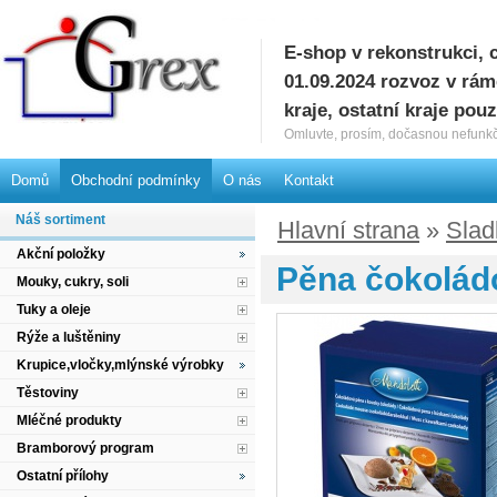
E-shop v rekonstrukci, 
G
01.09.2024 rozvoz v rá
kraje, ostatní kraje pou
Omluvte, prosím, dočasnou nefunkč
Domů
Obchodní podmínky
O nás
Kontakt
Náš sortiment
Hlavní strana
»
Slad
Akční položky
Pěna čokoládo
Mouky, cukry, soli
Tuky a oleje
Rýže a luštěniny
Krupice,vločky,mlýnské výrobky
Těstoviny
Mléčné produkty
Bramborový program
Ostatní přílohy