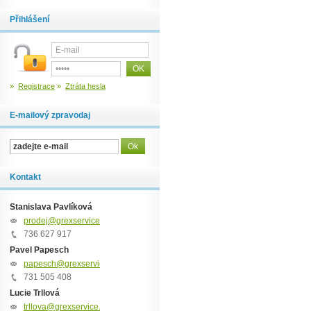
Přihlášení
»
Registrace
»
Ztráta hesla
E-mailový zpravodaj
Kontakt
Stanislava Pavlíková
prodej@grexservice.cz
736 627 917
Pavel Papesch
papesch@grexservice.cz
731 505 408
Lucie Trllová
trllova@grexservice.cz