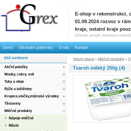
E-shop v rekonstrukci, 
G
01.09.2024 rozvoz v rá
kraje, ostatní kraje pou
Omluvte, prosím, dočasnou nefunkč
Domů
Obchodní podmínky
O nás
Kontakt
Náš sortiment
Hlavní strana
»
Mléčné produkty
»
S
Akční položky
Tvaroh měkký 250g (4)
Mouky, cukry, soli
Tuky a oleje
Rýže a luštěniny
Krupice,vločky,mlýnské výrobky
Těstoviny
Mléčné produkty
Nápoje mléčné
Máslo