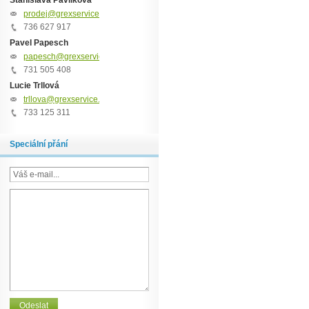
Stanislava Pavlíková
prodej@grexservice.cz
736 627 917
Pavel Papesch
papesch@grexservice.cz
731 505 408
Lucie Trllová
trllova@grexservice.cz
733 125 311
Speciální přání