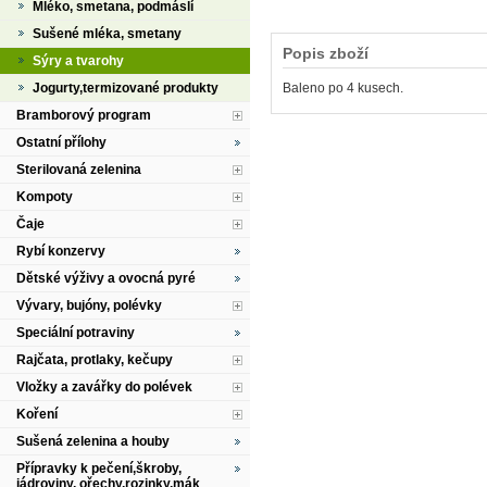
Mléko, smetana, podmáslí
Sušené mléka, smetany
Popis zboží
Sýry a tvarohy
Jogurty,termizované produkty
Baleno po 4 kusech.
Bramborový program
Ostatní přílohy
Sterilovaná zelenina
Kompoty
Čaje
Rybí konzervy
Dětské výživy a ovocná pyré
Vývary, bujóny, polévky
Speciální potraviny
Rajčata, protlaky, kečupy
Vložky a zavářky do polévek
Koření
Sušená zelenina a houby
Přípravky k pečení,škroby,
jádroviny, ořechy,rozinky,mák