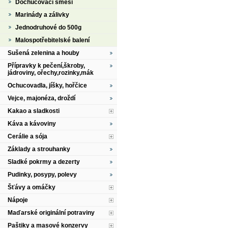
Dochucovací směsi
Marinády a zálivky
Jednodruhové do 500g
Malospotřebitelské balení
Sušená zelenina a houby
Přípravky k pečení,škroby,
jádroviny, ořechy,rozinky,mák
Ochucovadla, jíšky, hořčice
Vejce, majonéza, droždí
Kakao a sladkosti
Káva a kávoviny
Cerálie a sója
Základy a strouhanky
Sladké pokrmy a dezerty
Pudinky, posypy, polevy
Šťávy a omáčky
Nápoje
Maďarské originální potraviny
Paštiky a masové konzervy