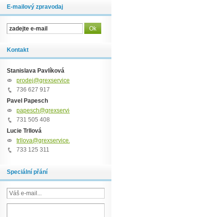
E-mailový zpravodaj
Kontakt
Stanislava Pavlíková
prodej@grexservice.cz
736 627 917
Pavel Papesch
papesch@grexservice.cz
731 505 408
Lucie Trllová
trllova@grexservice.cz
733 125 311
Speciální přání