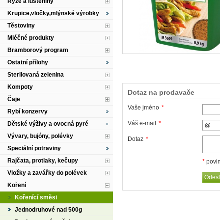
Rýže a luštěniny
Krupice,vločky,mlýnské výrobky
Těstoviny
Mléčné produkty
Bramborový program
Ostatní přílohy
Sterilovaná zelenina
Kompoty
Dotaz na prodavače
Čaje
Vaše jméno
*
Rybí konzervy
Váš e-mail
*
Dětské výživy a ovocná pyré
Vývary, bujóny, polévky
Dotaz
*
Speciální potraviny
Rajčata, protlaky, kečupy
*
povin
Vložky a zavářky do polévek
Koření
Kořenící směsi
Jednodruhové nad 500g