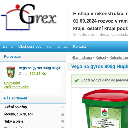
E-shop v rekonstrukci, 
G
01.09.2024 rozvoz v rá
kraje, ostatní kraje pou
Omluvte, prosím, dočasnou nefunkč
Domů
Obchodní podmínky
O nás
Kontakt
Porovnání
Hlavní strana
»
Koření
»
Kořenící sm
Vega na gyros 900g Hügl
Vega na gyros 900g Hügli
Cena:
302,13 Kč
Zboží bylo přidáno do porovnán
Porovnání
Zrušit porovnání
Náš sortiment
Akční položky
Mouky, cukry, soli
Tuky a oleje